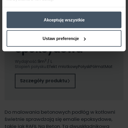
Polecany produkt
Akceptuję wszystkie
RAFIL Na beton -
Zestaw emalia
Ustaw preferencje
epoksydowa
2
Wydajność:
9
m
/ L
Stopień połysku:
Efekt młotkowy
Połysk
Półmat
Mat
Szczegóły produktu
Do
malowania betonowych podłóg
w kotłowni
świetnie sprawdzają się emalie epoksydowe,
takie jak
RAFIL Na Beton
. Ta dwuskładnikowa