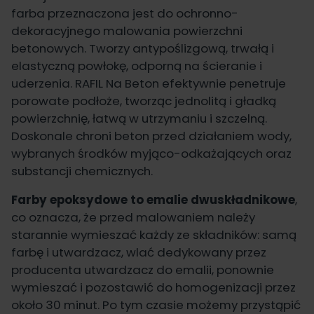
farba przeznaczona jest do ochronno-
dekoracyjnego malowania powierzchni
betonowych. Tworzy antypoślizgową, trwałą i
elastyczną powłokę, odporną na ścieranie i
uderzenia. RAFIL Na Beton efektywnie penetruje
porowate podłoże, tworząc jednolitą i gładką
powierzchnię, łatwą w utrzymaniu i szczelną.
Doskonale chroni beton przed działaniem wody,
wybranych środków myjąco-odkażających oraz
substancji chemicznych.
Farby epoksydowe
to emalie dwuskładnikowe
,
co oznacza, że przed malowaniem należy
starannie wymieszać każdy ze składników: samą
farbę i
utwardzacz
, wlać dedykowany przez
producenta utwardzacz do emalii, ponownie
wymieszać i pozostawić do homogenizacji przez
około 30 minut. Po tym czasie możemy przystąpić