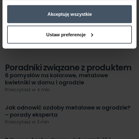
Pliki do pobrania
Akceptuję wszystkie
Nie wybrano plików
Ustaw preferencje
Poradniki związane z produktem
6 pomysłów na kolorowe, metalowe
kwietniki w domu i ogrodzie
Przeczytasz w 4 min
Jak odnowić ozdoby metalowe w ogrodzie?
– porady eksperta
Przeczytasz w 3 min