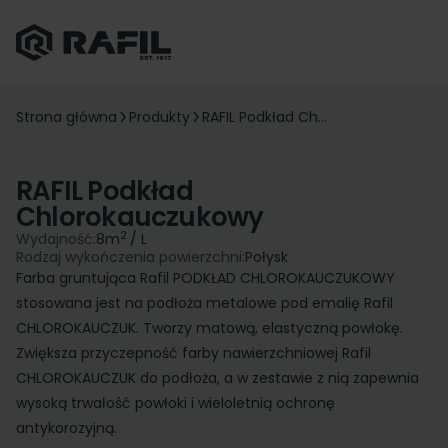
Strona główna
Produkty
RAFIL Podkład Ch...
RAFIL Podkład
Chlorokauczukowy
2
Wydajność:
8
m
/ L
Rodzaj wykończenia powierzchni:
Połysk
Farba gruntująca Rafil PODKŁAD CHLOROKAUCZUKOWY
stosowana jest na podłoża metalowe pod emalię Rafil
CHLOROKAUCZUK. Tworzy matową, elastyczną powłokę.
Zwiększa przyczepność farby nawierzchniowej Rafil
CHLOROKAUCZUK do podłoża, a w zestawie z nią zapewnia
wysoką trwałość powłoki i wieloletnią ochronę
antykorozyjną.