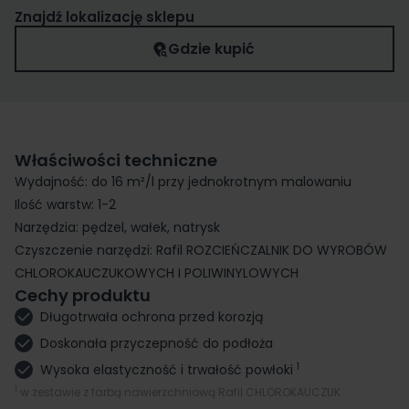
Znajdź lokalizację sklepu
Gdzie kupić
Właściwości techniczne
Wydajność: do 16 m²/l przy jednokrotnym malowaniu
Ilość warstw: 1-2
Narzędzia: pędzel, wałek, natrysk
Czyszczenie narzędzi: Rafil ROZCIEŃCZALNIK DO WYROBÓW
CHLOROKAUCZUKOWYCH I POLIWINYLOWYCH
Cechy produktu
Długotrwała ochrona przed korozją
Doskonała przyczepność do podłoża
1
Wysoka elastyczność i trwałość powłoki
1
w zestawie z farbą nawierzchniową Rafil CHLOROKAUCZUK