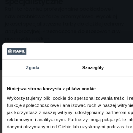
specjalistyczne
Rafil to również profesjonalne podkładowe i
nawierzchniowe farby przemysłowe. Wysokiej
jakości specjalistyczne farby do ciężkiej ochrony
antykorozyjnej. Przeznaczone do stosowania w
przemyśle ciężkim.
Szczegóły
Zgoda
Szczegóły
Szukasz dodatkowej wiedzy?
Niniejsza strona korzysta z plików cookie
Zapoznaj się z naszymi artykułami.
Wykorzystujemy pliki cookie do spersonalizowania treści i 
funkcje społecznościowe i analizować ruch w naszej witrynie
jak korzystasz z naszej witryny, udostępniamy partnerom 
reklamowym i analitycznym. Partnerzy mogą połączyć te inf
danymi otrzymanymi od Ciebie lub uzyskanymi podczas korzy