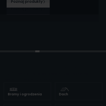
Poznaj produkty
Poznaj produkty
Produkty według zastosowania
Chroń i dekoruj metalowe powierzchnie, ciesząc się ich
pięknem i trwałością przez lata
Bramy i ogrodzenia
Dach