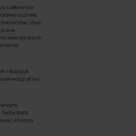
eży całkowicie
ianej szczotki,
y chemiczne, choć
yczne.
wi zewnętrznych
rumienia
ń i tłustych
onserwacji drzwi
 benzyny
 farby RAFIL
wej i stworzy