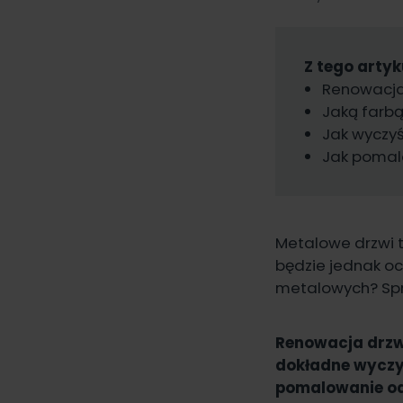
Z tego artyk
Renowacja
Jaką farb
Jak wyczyś
Jak pomal
Metalowe drzwi to
będzie jednak oc
metalowych? Spr
Renowacja drzw
dokładne wyczys
pomalowanie od