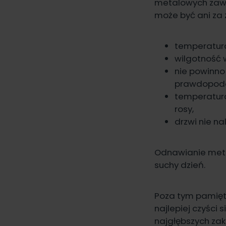
metalowych zaws
może być ani za z
temperatura
wilgotność 
nie powinno
prawdopodob
temperatura
rosy,
drzwi nie n
Odnawianie metal
suchy dzień.
Poza tym pamięt
najlepiej czyści 
najgłębszych zak