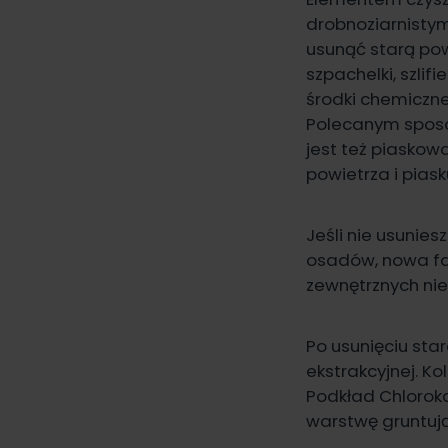
drobnoziarnistym
usunąć starą pow
szpachelki, szli
środki chemiczne
Polecanym sposo
jest też piaskow
powietrza i piask
Jeśli nie usunie
osadów, nowa far
zewnętrznych nie
Po usunięciu star
ekstrakcyjnej. K
Podkład Chlorok
warstwę gruntują