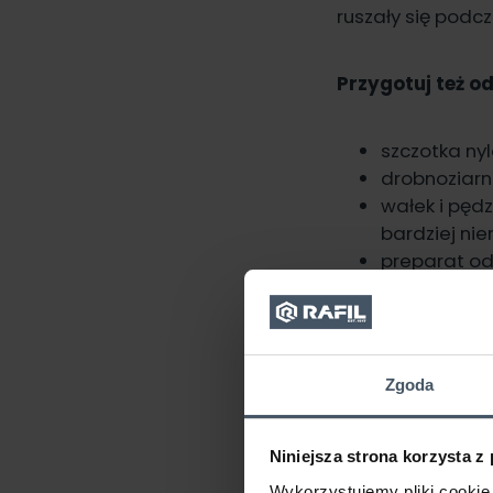
ruszały się podc
Przygotuj też od
szczotka nyl
drobnoziarni
wałek i pęd
bardziej ni
preparat od
podkład ant
farba do m
odkurzacz lu
ścierki i wod
Zgoda
Niniejsza strona korzysta z
Wykorzystujemy pliki cookie 