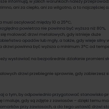
ze informują, w jakich warunkach należy przeprowadz
imno, ani za ciepło, ani za wilgotno, a to najczęściej o
 musi oscylować między 10 a 25°C,
względna powietrza nie powinna być wyższa niż 80%,
 się malować drzwi metalowych, gdy istnieje duże
ieństwo opadów lub mgły, a także, gdy wieje silny w
 drzwi powinna być wyższa o minimum 3°C od tempe
ależy wystawiać na bezpośrednie działanie promieni s
owych drzwi przebiegnie sprawnie, gdy zabierzesz się
aj o tym, by odpowiednio przygotować stanowisko pr
się i maluje, gdy są zdjęte z zawiasów – dzięki temu m
amarków przy zawiasach, a do tego ustawić drzwi stab