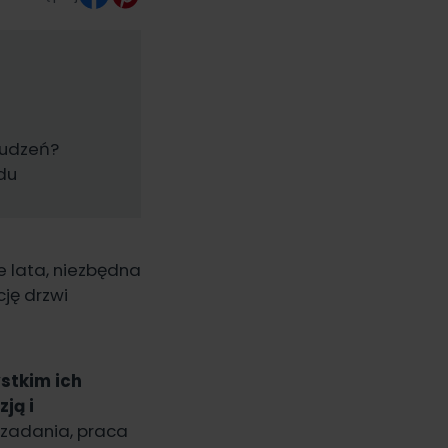
?
rudzeń?
du
ie lata, niezbędna
ję drzwi
stkim ich
ją i
 zadania, praca