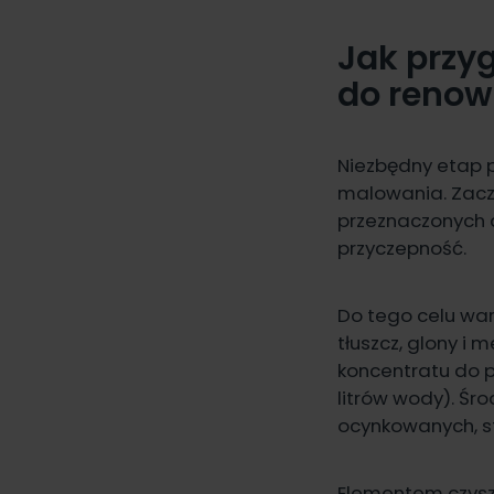
Jak przy
do renow
Niezbędny etap 
malowania. Zacz
przeznaczonych 
przyczepność.
Do tego celu war
tłuszcz, glony i
koncentratu do p
litrów wody). Ś
ocynkowanych, s
Elementem czysz