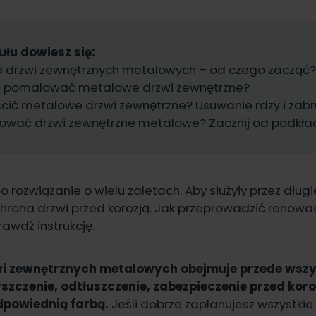
ułu dowiesz się:
 drzwi zewnętrznych metalowych – od czego zacząć
ą pomalować metalowe drzwi zewnętrzne?
cić metalowe drzwi zewnętrzne? Usuwanie rdzy i zab
ować drzwi zewnętrzne metalowe? Zacznij od podkła
 rozwiązanie o wielu zaletach. Aby służyły przez dług
hrona drzwi przed korozją. Jak przeprowadzić renowac
awdź instrukcję.
i zewnętrznych metalowych obejmuje przede wszy
zczenie, odtłuszczenie, zabezpieczenie przed koroz
powiednią farbą.
Jeśli dobrze zaplanujesz wszystkie