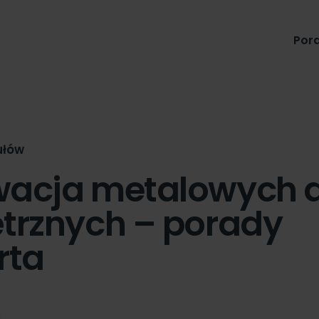
Produkty
Pora
ułów
acja metalowych d
trznych – porady
rta
n