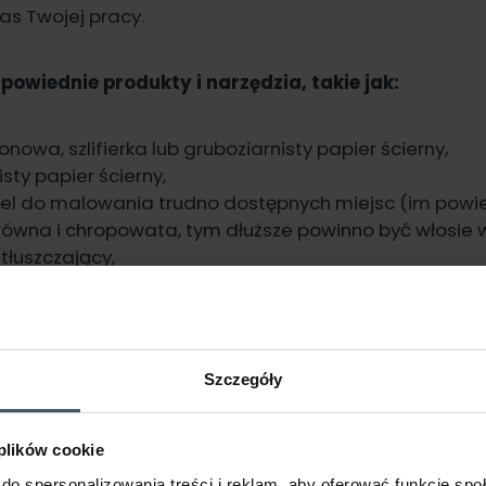
zas Twojej pracy.
powiednie produkty i narzędzia, takie jak:
onowa, szlifierka lub gruboziarnisty papier ścierny,
sty papier ścierny,
zel do malowania trudno dostępnych miejsc (im powie
erówna i chropowata, tym dłuższe powinno być włosie 
tłuszczający,
ykorozyjny,
alowania metalowych drzwi,
b inne narzędzie do odpylenia drzwi,
a.
Szczegóły
 plików cookie
do spersonalizowania treści i reklam, aby oferować funkcje sp