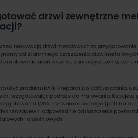
gotować drzwi zewnętrzne me
acji?
przed renowacją drzwi metalowych to przygotowanie 
ynamy od starannego czyszczenia drzwi metalowych
do malowania usuń wszelkie zanieczyszczenia, które
to użyć produktu
RAFIL Preparat Do Odtłuszczania
. Us
 mech, przygotowując podłoże do malowania. Kupujesz
rzygotowania 1,25% roztworu roboczego (pół litra kon
rodek ten zapewni odpowiednie
odtłuszczenie powierzc
talowych i aluminiowych.
czenia drzwi metalowych jest także ich zmatowienie