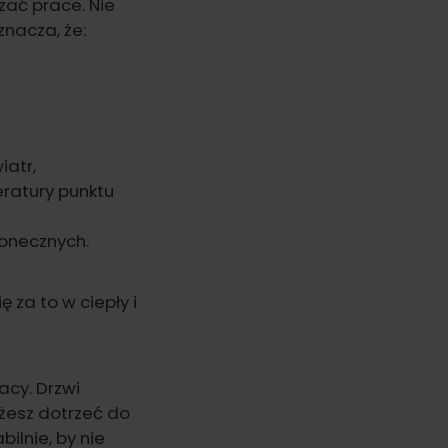
ać prace. Nie
znacza, że:
iatr,
ratury punktu
łonecznych.
 za to w ciepły i
acy. Drzwi
ożesz dotrzeć do
ilnie, by nie