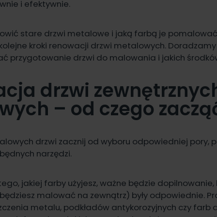
wnie i efektywnie.
owić stare drzwi metalowe i jaką farbą je pomalować
lejne kroki renowacji drzwi metalowych. Doradzamy r
ć przygotowanie drzwi do malowania i jakich środków
cja drzwi zewnętrznyc
wych – od czego zaczą
lowych drzwi zacznij od wyboru odpowiedniej pory, 
zbędnych narzędzi.
tego, jakiej farby użyjesz, ważne będzie dopilnowanie,
 będziesz malować na zewnątrz) były odpowiednie. P
zczenia metalu,
podkładów antykorozyjnych
czy farb 