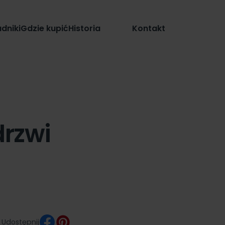
Sklep
dniki
Gdzie kupić
Historia
Kontakt
rzwi
Udostępnij