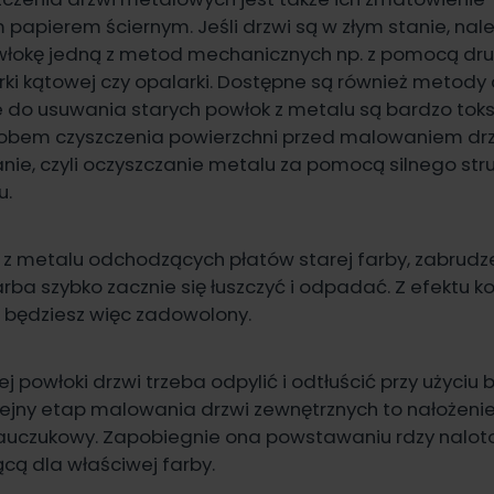
 papierem ściernym. Jeśli drzwi są w złym stanie, nal
łokę jedną z metod mechanicznych np. z pomocą druc
fierki kątowej czy opalarki. Dostępne są również metod
 do usuwania starych powłok z metalu są bardzo toks
bem czyszczenia powierzchni przed malowaniem drz
anie, czyli oczyszczanie metalu za pomocą silnego st
u.
sz z metalu odchodzących płatów starej farby, zabrudze
ba szybko zacznie się łuszczyć i odpadać. Z efektu k
 będziesz więc zadowolony.
ej powłoki drzwi trzeba odpylić i odtłuścić przy użyciu
olejny etap malowania drzwi zewnętrznych to nałożenie
auczukowy. Zapobiegnie ona powstawaniu rdzy naloto
cą dla właściwej farby.