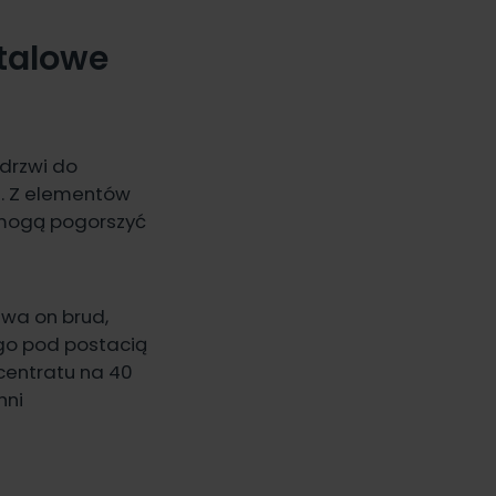
talowe
drzwi do
. Z elementów
 mogą pogorszyć
uwa on brud,
 go pod postacią
centratu na 40
hni