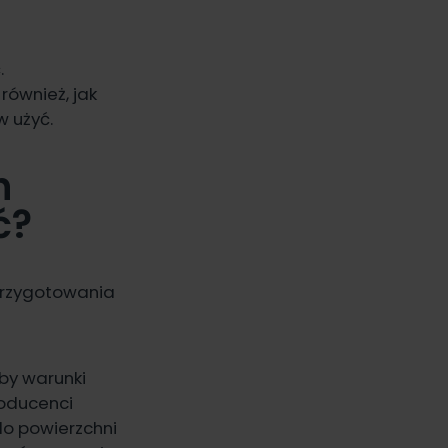
.
ównież, jak
 użyć.
h
ć?
przygotowania
 by warunki
roducenci
do powierzchni