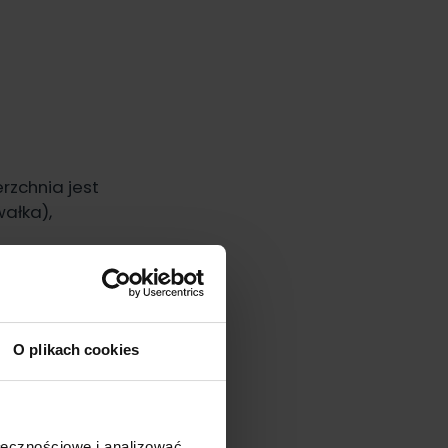
rzchnia jest
wałka),
O plikach cookies
ołecznościowe i analizować