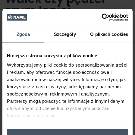
czym lepiej
rozprowadzać farby
do metalu?
Zgoda
Szczegóły
O plikach cookies
Co jest lepsze: malowane metalu wałkiem czy
pędzlem? Odpowiedź na to pytanie zależy od
Niniejsza strona korzysta z plików cookie
powierzchni. Inne narzędzia przydadzą ci się do
Wykorzystujemy pliki cookie do spersonalizowania treści
malowania blaszanych dachówek lub szerokich
i reklam, aby oferować funkcje społecznościowe i
elementów ogrodzenia, a inne do odnowienia
analizować ruch w naszej witrynie. Informacje o tym, jak
nóżek metalowego stołka lub rynien.
korzystasz z naszej witryny, udostępniamy partnerom
społecznościowym, reklamowym i analitycznym.
Partnerzy mogą połączyć te informacje z innymi danymi
otrzymanymi od Ciebie lub uzyskanymi podczas
korzystania z ich usług.