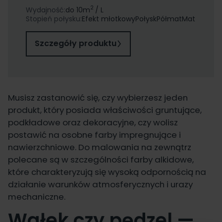
2
Wydajność:
do 10
m
/ L
Stopień połysku:
Efekt młotkowy
Połysk
Półmat
Mat
Szczegóły produktu
Musisz zastanowić się, czy wybierzesz jeden
produkt, który posiada właściwości gruntujące,
podkładowe oraz dekoracyjne, czy wolisz
postawić na osobne farby impregnujące i
nawierzchniowe. Do malowania na zewnątrz
polecane są w szczególności farby alkidowe,
które charakteryzują się wysoką odpornością na
działanie warunków atmosferycznych i urazy
mechaniczne.
Wałek czy pędzel —