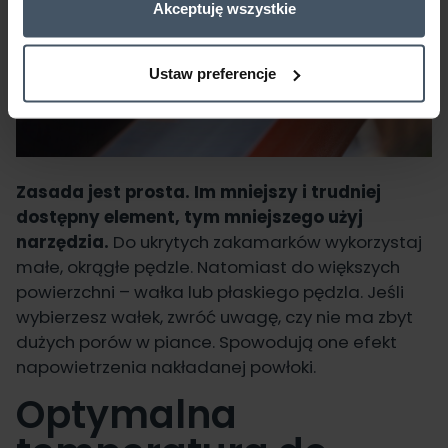
Akceptuję wszystkie
Ustaw preferencje
Zasada jest prosta. Im mniejszy i trudniej
dostępny element, tym mniejszego użyj
narzędzia.
Do ukrytych zakamarków wykorzystaj
małe, okrągłe pędzle. Natomiast do większych
powierzchni – wałka lub płaskiego pędzla. Jeśli
wybierzesz wałek, zwróć uwagę, czy nie ma zbyt
dużych porów w piance. Spowodują one efekt
napowietrzenia nakładanej powłoki.
Optymalna