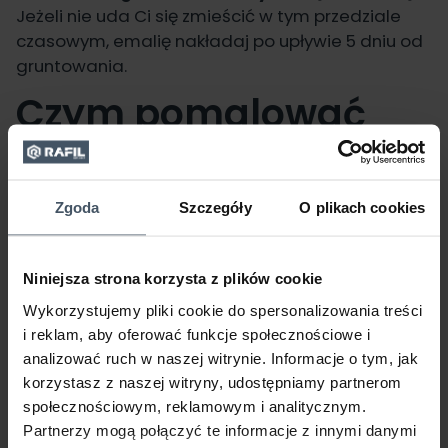
Jeżeli nie uda Ci się zmieścić w tym przedziale
czasowym, emalię nakładaj po upływie 5 dniu od
gruntowania.
Czym pomalować
dach garażu lub
wiaty metalowej na
Zgoda
Szczegóły
O plikach cookies
samochód
Kiedy powierzchnia dachu zostanie
Niniejsza strona korzysta z plików cookie
zagruntowana, możesz zabierać się za jej
Wykorzystujemy pliki cookie do spersonalizowania treści
malowanie.
Jaki produkt wybrać?
Oto nasze
i reklam, aby oferować funkcje społecznościowe i
propozycje:
analizować ruch w naszej witrynie. Informacje o tym, jak
korzystasz z naszej witryny, udostępniamy partnerom
RAFIL Radach Farba Na Dach
– dostępna w
społecznościowym, reklamowym i analitycznym.
13 kolorach z wykończeniem półmatowym.
Partnerzy mogą połączyć te informacje z innymi danymi
RAFIL Radach Farba Na Dach
– dostępna w 3