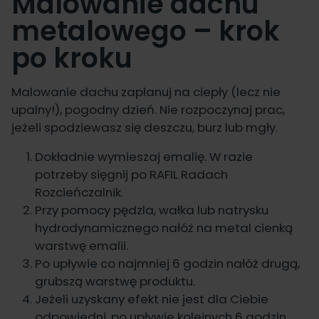
Malowanie dachu
metalowego – krok
po kroku
Malowanie dachu zaplanuj na ciepły (lecz nie
upalny!), pogodny dzień. Nie rozpoczynaj prac,
jeżeli spodziewasz się deszczu, burz lub mgły.
Dokładnie wymieszaj emalię. W razie
potrzeby sięgnij po
RAFIL Radach
Rozcieńczalnik
.
Przy pomocy pędzla, wałka lub natrysku
hydrodynamicznego nałóż na metal cienką
warstwę emalii.
Po upływie co najmniej 6 godzin nałóż drugą,
grubszą warstwę produktu.
Jeżeli uzyskany efekt nie jest dla Ciebie
odpowiedni, po upływie kolejnych 6 godzin