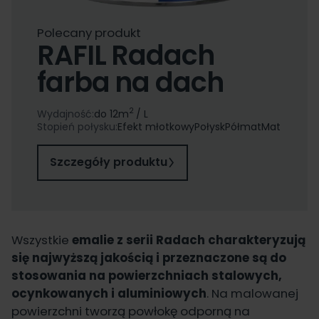
Polecany produkt
RAFIL Radach
farba na dach
2
Wydajność:
do 12
m
/ L
Stopień połysku:
Efekt młotkowy
Połysk
Półmat
Mat
Szczegóły produktu
Wszystkie
emalie z serii Radach charakteryzują
się najwyższą jakością i przeznaczone są do
stosowania na powierzchniach stalowych,
ocynkowanych i aluminiowych
. Na malowanej
powierzchni tworzą powłokę odporną na