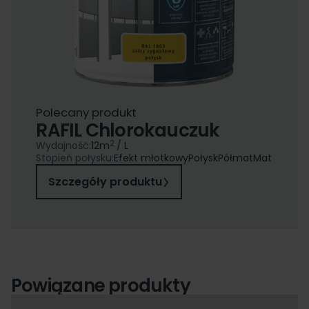
Polecany produkt
RAFIL Chlorokauczuk
2
Wydajność:
12
m
/ L
Stopień połysku:
Efekt młotkowy
Połysk
Półmat
Mat
Szczegóły produktu
Powiązane produkty