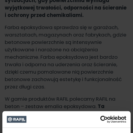
sytuacjach, gdy powierzchnia wymaga
wyjątkowej trwałości, odporności na ścieranie
i ochrony przed chemikaliami.
Farba epoksydowa sprawdza się w garażach,
warsztatach, magazynach oraz fabrykach, gdzie
betonowe powierzchnie są intensywnie
użytkowane i narażone na obciążenia
mechaniczne. Farba epoksydowa jest bardzo
trwała i odporna na uderzenia oraz ścieranie,
dzięki czemu pomalowane nią powierzchnie
betonowe zachowują estetykę i funkcjonalność
przez długi czas.
W gamie produktów RAFIL polecamy
RAFIL na
beton
– zestaw emalia epoksydowa.
Ta
dwuskładnikowa emalia przeznaczona jest do
ochronno-dekoracyjnego malowania
powierzchni betonowych.
Tworzy