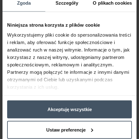
antypoślizgową, trwałą i elastyczną powłokę,
Zgoda
Szczegóły
O plikach cookies
odporną na ścieranie i uderzenia.
Zabezpiecza powierzchnie betonowe przed
Niniejsza strona korzysta z plików cookie
działaniem wody, środków myjąco-odkażających
Wykorzystujemy pliki cookie do spersonalizowania treści
i wybranych substancji chemicznych. Stosowana
i reklam, aby oferować funkcje społecznościowe i
na zewnątrz zapewnia podwyższoną ochronę
analizować ruch w naszej witrynie. Informacje o tym, jak
przed zmiennymi warunkami atmosferycznymi w
korzystasz z naszej witryny, udostępniamy partnerom
zestawie z produktem
RAFIL Na Beton Lakier
społecznościowym, reklamowym i analitycznym.
poliuretanowy
.
Partnerzy mogą połączyć te informacje z innymi danymi
otrzymanymi od Ciebie lub uzyskanymi podczas
korzystania z ich usług.
Akceptuję wszystkie
Ustaw preferencje