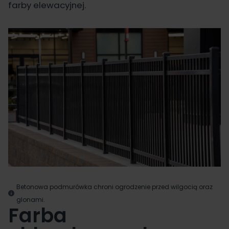
farby elewacyjnej.
Betonowa podmurówka chroni ogrodzenie przed wilgocią oraz
glonami.
Farba