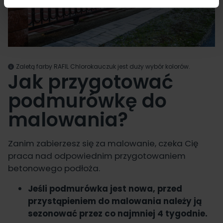
Zaletą farby
RAFIL Chlorokauczuk
jest duży wybór kolorów.
Jak przygotować
podmurówkę do
malowania?
Zanim zabierzesz się za malowanie, czeka Cię
praca nad odpowiednim przygotowaniem
betonowego podłoża.
Jeśli podmurówka jest nowa, przed
przystąpieniem do malowania należy ją
sezonować przez co najmniej 4 tygodnie.