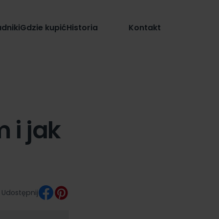
Sklep
dniki
Gdzie kupić
Historia
Kontakt
 i jak
Udostępnij