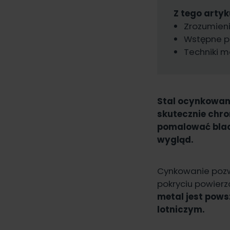
Z tego artyk
Zrozumienie
Wstępne p
Techniki 
Stal ocynkowana
skutecznie chr
pomalować blach
wygląd.
Cynkowanie pozwa
pokryciu powierz
metal jest pow
lotniczym.