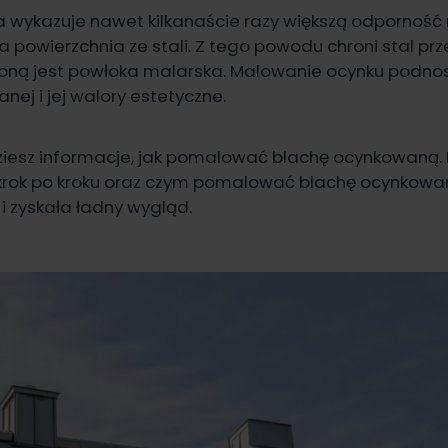
wykazuje nawet kilkanaście razy większą odporność n
 powierzchnia ze stali. Z tego powodu chroni stal prze
ną jest powłoka malarska. Malowanie ocynku podnos
nej i jej walory estetyczne.
dziesz informacje, jak pomalować blachę ocynkowaną.
 krok po kroku oraz czym pomalować blachę ocynkowan
i zyskała ładny wygląd.