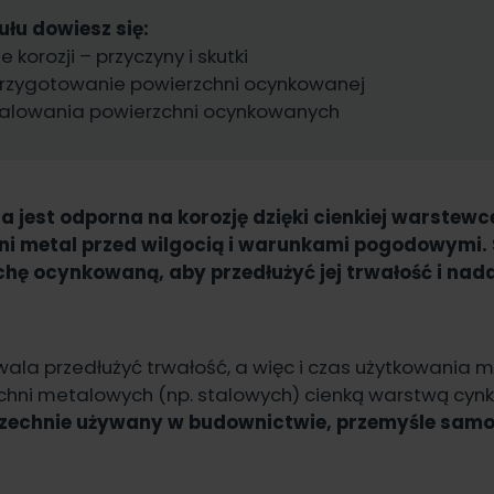
ułu dowiesz się:
 korozji – przyczyny i skutki
rzygotowanie powierzchni ocynkowanej
malowania powierzchni ocynkowanych
 jest odporna na korozję dzięki cienkiej warstewc
oni metal przed wilgocią i warunkami pogodowymi.
ę ocynkowaną, aby przedłużyć jej trwałość i nada
la przedłużyć trwałość, a więc i czas użytkowania m
chni metalowych (np. stalowych) cienką warstwą cynk
szechnie używany w budownictwie, przemyśle sa