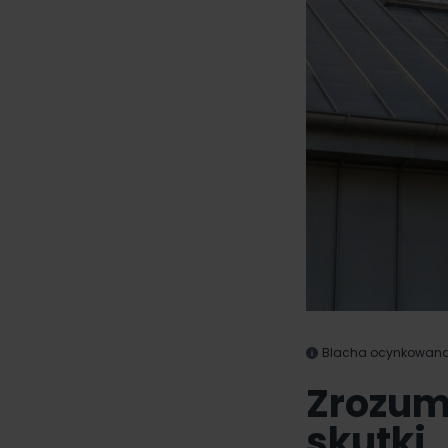
Blacha ocynkowana 
Zrozumi
skutki