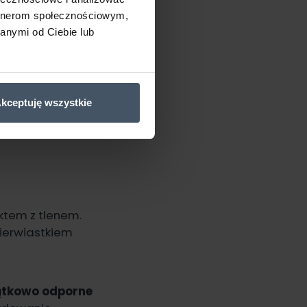
cach.
artnerom społecznościowym,
anymi od Ciebie lub
zymałość oraz
kceptuję wszystkie
 dlatego ochrona
ktem z tlenem.
pierwiastkiem
jątkowo odporne