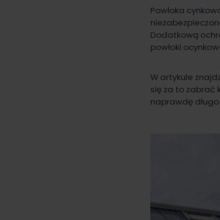
Powłoka cynkowa 
niezabezpieczona
Dodatkową ochro
powłoki ocynkowa
W artykule znaj
się za to zabrać
naprawdę długo 