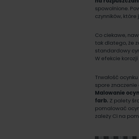
na rozpuszczan
spowolnione. Powł
czynników, które 
Co ciekawe, nawe
tak dlatego, że 
standardowy cynku
W efekcie korozj
Trwałość ocynku
spore znaczenie 
Malowanie ocyn
farb.
Z palety śr
pomalować ocyn
zależy Ci na pom