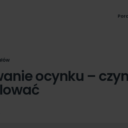
Produkty
Pora
ułów
anie ocynku – czym
lować
n