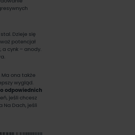
cydowanie
 agresywnych
tal. Dzieje się
eważ potencjał
, a cynk – anody.
wa.
. Ma ona także
epszy wygląd.
go odpowiednich
zeń
, jeśli chcesz
ba Na Dach
, jeśli