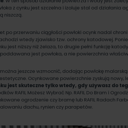
ie
. W ten sposób działanie powietrza i wody jest zde
oka z cynku jest szczelna i izoluje stal od działania
ją niszczą.
t po przerwaniu ciągłości powłoki ocynk nadal chroni s
zachodzi wtedy zjawisko tzw. ochrony katodowej. Poni
 jest niższy niż żelaza, to drugie pełni funkcję katody
i poddawana jest powłoka, a nie powierzchnia właści
 można jeszcze wzmocnić, dodając powłokę malarską
estetyczne. Ocynkowane powierzchnie zyskują nowy, l
ku jest skuteczne tylko wtedy, gdy używasz do te
odków RAFIL Możesz Wybrać Np.
RAFIL Do Bram i Ogrod
kowane ogrodzenie czy bramę lub
RAFIL Radach Far
alowaniu dachu, rynien czy parapetów.