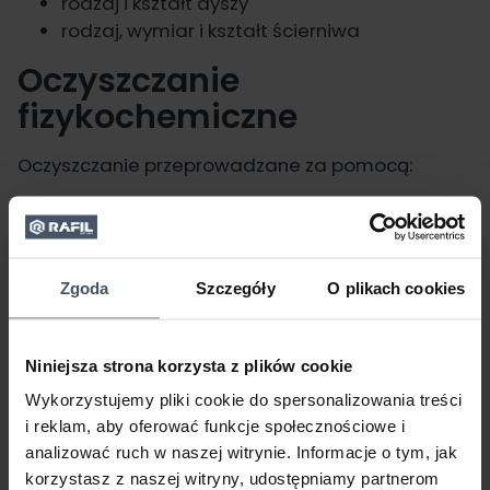
rodzaj i kształt dyszy
rodzaj, wymiar i kształt ścierniwa
Oczyszczanie
fizykochemiczne
Oczyszczanie przeprowadzane za pomocą:
odtłuszczania rozpuszczalnikowego
mycia alkalicznego, kwaśnego, parowo–
wodnego
Zgoda
Szczegóły
O plikach cookies
Mycie polega na usuwaniu zanieczyszczeń przy
pomocy wodnego roztworu środka myjącego.
Usuwa:
Niniejsza strona korzysta z plików cookie
Wykorzystujemy pliki cookie do spersonalizowania treści
zanieczyszczenia mechaniczne (po
i reklam, aby oferować funkcje społecznościowe i
obróbce)
analizować ruch w naszej witrynie. Informacje o tym, jak
brud (kurz, piasek)
korzystasz z naszej witryny, udostępniamy partnerom