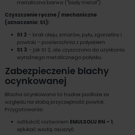
metaliczna barwa ("biały metal")
Czyszczenie ręczne / mechaniczne
(oznaczenie: St):
St 2
– brak oleju, smarów, pyłu, zgorzeliny i
powłoki – powierzchnia z połyskiem
St 3
– jak St 2, ale czyszczona do uzyskania
wyraźnego metalicznego połysku
Zabezpieczenie blachy
ocynkowanej
Blacha ocynkowana to trudne podłoże ze
względu na słabą przyczepność powłok.
Przygotowanie:
odtłuścić roztworem
EMULSOLU RN – 1
,
spłukać wodą, osuszyć