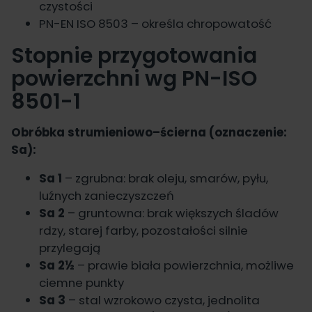
czystości
PN-EN ISO 8503 – określa chropowatość
Stopnie przygotowania
powierzchni wg PN-ISO
8501-1
Obróbka strumieniowo–ścierna (oznaczenie:
Sa):
Sa 1
– zgrubna: brak oleju, smarów, pyłu,
luźnych zanieczyszczeń
Sa 2
– gruntowna: brak większych śladów
rdzy, starej farby, pozostałości silnie
przylegają
Sa 2½
– prawie biała powierzchnia, możliwe
ciemne punkty
Sa 3
– stal wzrokowo czysta, jednolita