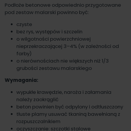
Podłoże betonowe odpowiednio przygotowane
pod zestaw malarski powinno być:
czyste
bez rys, występów i szczelin
o wilgotności powierzchniowej
nieprzekraczającej 3–4% (w zależności od
farby)
o nierównościach nie większych niż 1/3
grubości zestawu malarskiego
Wymagania:
wypukłe krawędzie, naroża i załamania
należy zaokrąglić
beton powinien być odpylony i odtłuszczony
tłuste plamy usuwać tkaniną bawełnianą z
rozpuszczalnikiem
oczyszczanie: szczotki stalowe