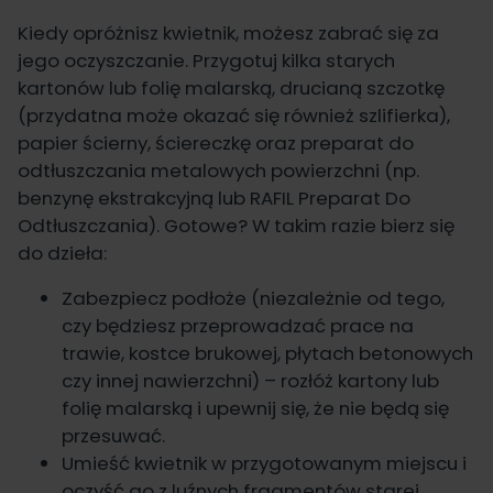
Kiedy opróżnisz kwietnik, możesz zabrać się za
jego oczyszczanie. Przygotuj kilka starych
kartonów lub folię malarską, drucianą szczotkę
(przydatna może okazać się również szlifierka),
papier ścierny, ściereczkę oraz preparat do
odtłuszczania metalowych powierzchni (np.
benzynę ekstrakcyjną lub
RAFIL Preparat Do
Odtłuszczania
). Gotowe? W takim razie bierz się
do dzieła:
Zabezpiecz podłoże (niezależnie od tego,
czy będziesz przeprowadzać prace na
trawie, kostce brukowej, płytach betonowych
czy innej nawierzchni) – rozłóż kartony lub
folię malarską i upewnij się, że nie będą się
przesuwać.
Umieść kwietnik w przygotowanym miejscu i
oczyść go z luźnych fragmentów starej