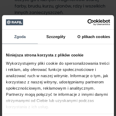
farby, brudu, kurzu, glonów, rdzy i wszelkich
innych zanieczyszczeń.
Sięgnij po papier ścierny i postaraj się jak
najbardziej zmatowić powierzchnię kwietnika
– dzięki temu zapewnisz farbie lepszą
Zgoda
Szczegóły
O plikach cookies
przyczepność.
Usuń pył, jaki powstał podczas oczyszczania i
matowienia powierzchni.
Niniejsza strona korzysta z plików cookie
Odtłuść metal, używając wybranego
Wykorzystujemy pliki cookie do spersonalizowania treści
preparatu oraz miękkiej ścierki.
i reklam, aby oferować funkcje społecznościowe i
Kiedy Twój kwietnik jest oczyszczony i
analizować ruch w naszej witrynie. Informacje o tym, jak
odtłuszczony, możesz przejść do malowania.
korzystasz z naszej witryny, udostępniamy partnerom
społecznościowym, reklamowym i analitycznym.
Partnerzy mogą połączyć te informacje z innymi danymi
otrzymanymi od Ciebie lub uzyskanymi podczas
korzystania z ich usług.