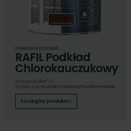
Polecany produkt
RAFIL Podkład
Chlorokauczukowy
2
Wydajność:
8
m
/ L
Stopień połysku:
Efekt młotkowy
Połysk
Półmat
Mat
Szczegóły produktu