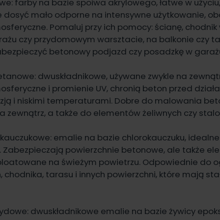
owe: farby na bazie spoiwa akrylowego, łatwe w użyciu
e dosyć mało odporne na intensywne użytkowanie, obc
osferyczne. Pomaluj przy ich pomocy: ścianę, chodnik 
rażu czy przydomowym warsztacie, na balkonie czy tar
zabezpieczyć betonowy podjazd czy posadzkę w garaż
retanowe: dwuskładnikowe, używane zwykle na zewnąt
osferyczne i promienie UV, chronią beton przed dział
rozją i niskimi temperaturami. Dobre do malowania b
 na zewnątrz, a także do elementów żeliwnych czy stal
okauczukowe: emalie na bazie chlorokauczuku, idealn
. Zabezpieczają powierzchnie betonowe, ale także el
ploatowane na świeżym powietrzu. Odpowiednie do 
chodnika, tarasu i innych powierzchni, które mają stał
ydowe: dwuskładnikowe emalie na bazie żywicy epok