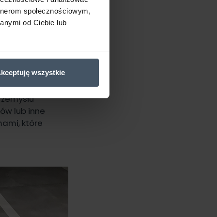
artnerom społecznościowym,
ek i
anymi od Ciebie lub
, warsztatach
ez nią powłoka
ropy, produktów
żających.
kceptuję wszystkie
rzemysłu
ów lub inne
mami, które