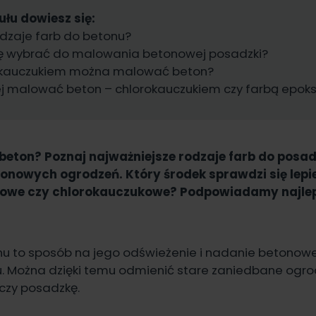
ułu dowiesz się:
odzaje farb do betonu?
bę wybrać do malowania betonowej posadzki?
okauczukiem można malować beton?
ej malować beton – chlorokauczukiem czy farbą epo
eton? Poznaj najważniejsze
rodzaje farb
do posad
tonowych ogrodzeń. Który środek sprawdzi się lepie
owe czy chlorokauczukowe? Podpowiadamy najle
u to sposób na jego odświeżenie i nadanie betonowe
 Można dzięki temu odmienić stare zaniedbane ogro
pki czy posadzkę.