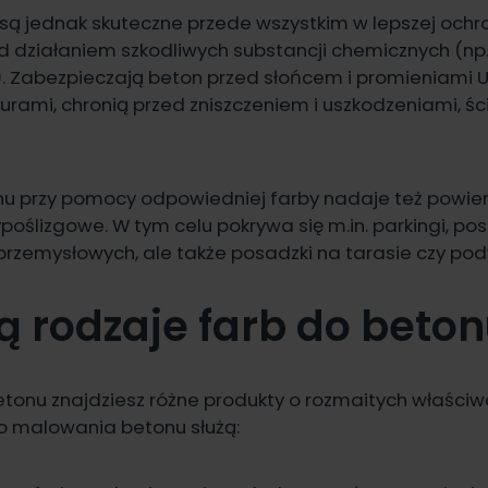
są jednak skuteczne przede wszystkim w lepszej och
d działaniem szkodliwych substancji chemicznych (np
. Zabezpieczają beton przed słońcem i promieniami UV
urami, chronią przed zniszczeniem i uszkodzeniami, śc
u przy pomocy odpowiedniej farby nadaje też powier
poślizgowe. W tym celu pokrywa się m.in. parkingi, pos
przemysłowych, ale także posadzki na tarasie czy pod
ą rodzaje farb do beto
tonu znajdziesz różne produkty o rozmaitych właściw
o malowania betonu służą: