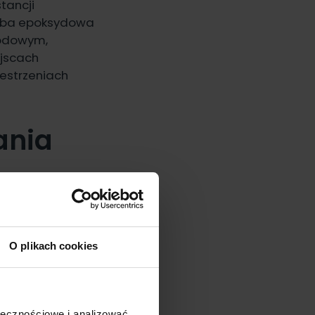
tancji
arba epoksydowa
hodowym,
ejscach
zestrzeniach
ania
a się emalię
oraz
O plikach cookies
 od ruchu
 Na Beton Emalia
 a zarazem
ołecznościowe i analizować