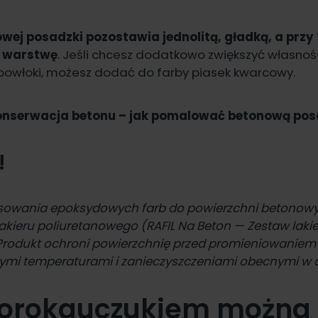
wej posadzki pozostawia jednolitą, gładką, a przy
ą warstwę
. Jeśli chcesz dodatkowo zwiększyć własnoś
powłoki, możesz dodać do farby piasek kwarcowy.
onserwacja betonu – jak pomalować betonową po
!
sowania epoksydowych farb do powierzchni betonowy
lakieru poliuretanowego
(RAFIL Na Beton — Zestaw lakie
 Produkt ochroni powierzchnię przed promieniowaniem
mi temperaturami i zanieczyszczeniami obecnymi w 
lorokauczukiem można