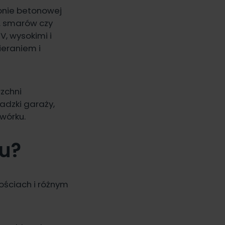
ronie betonowej
. smarów czy
, wysokimi i
ieraniem i
zchni
adzki garaży,
wórku.
nu?
ościach i różnym