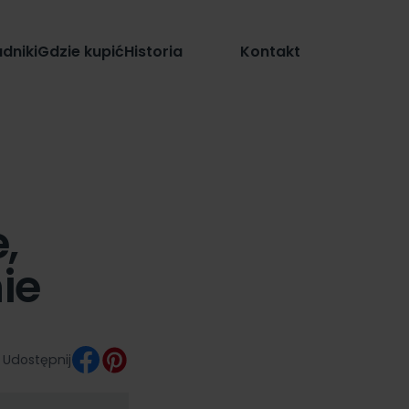
Sklep
dniki
Gdzie kupić
Historia
Kontakt
,
ie
Udostępnij