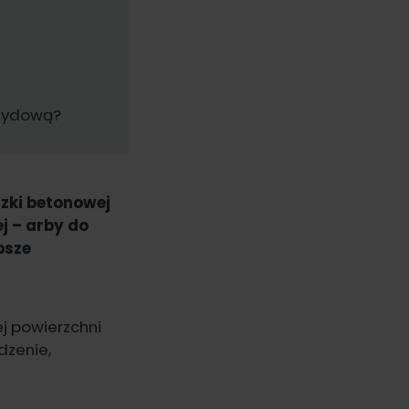
ksydową?
zki betonowej
j – arby do
psze
j powierzchni
dzenie,