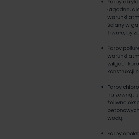
Farby akryl
łagodne, al
warunki atm
ściany w ga
trwałe, by 
Farby poliu
warunki atm
wilgoci, ko
konstrukcji
Farby chlor
na zewnątrz
żeliwne eks
betonowych, 
wodą.
Farby epoks