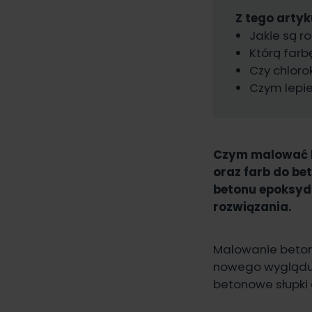
Z tego artyk
Jakie są r
Którą far
Czy chlor
Czym lepi
Czym malować b
oraz farb do be
betonu epoksyd
rozwiązania.
Malowanie beton
nowego wyglądu.
betonowe słu