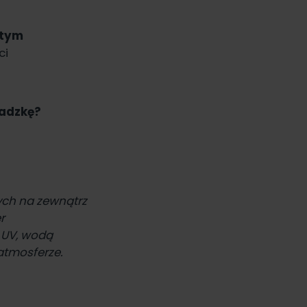
 tym
ci
sadzkę?
ch na zewnątrz
r
 UV, wodą
atmosferze.