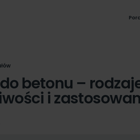
Produkty
Pora
ułów
do betonu – rodzaje
iwości i zastosowan
n