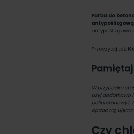
Farba do betono
antypoślizgow
antypoślizgowe 
Przeczytaj też:
K
Pamiętaj
W przypadku sto
użyj dodatkowo
poliuretanowy).
opadową, ujemny
Czy ch