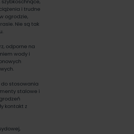
, szybkoschnące,
iążenia i trudne
w ogrodzie,
asie. Nie są tak
u.
rz, odporne na
aniem wody i
etonowych
owych.
e do stosowania
ementy stalowe i
ogrodzeń
y kontakt z
sydowej,