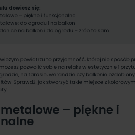
ułu dowiesz się:
alowe – piękne i funkcjonalne
alowe: do ogrodu i na balkon
onice na balkon i do ogrodu – zrób to sam
ieżym powietrzu to przyjemność, której nie sposób p
 możesz pozwolić sobie na relaks w estetycznie i przyt
ogrodzie, na tarasie, werandzie czy balkonie ozdobion
łtów. Sprawdź, jak stworzyć takie miejsce z kolorowy
ty.
 metalowe – piękne i
onalne