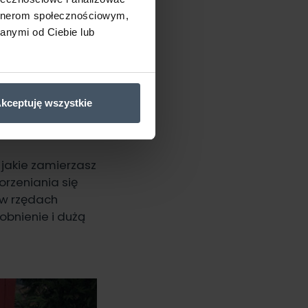
artnerom społecznościowym,
anymi od Ciebie lub
stetyczne:
icach najlepiej
kceptuję wszystkie
zylia, oregano,
oniczkach, które
 jakie zamierzasz
orzeniania się
 w rzędach
obnienie i dużą