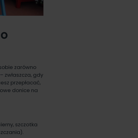
do
 sobie zarówno
ą – zwłaszcza, gdy
cesz przepłacać,
lowe donice na
ierny, szczotka
szczania)
.