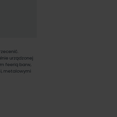
rzecenić.
ulnie urządzonej
ym feerią barw,
mi, metalowymi