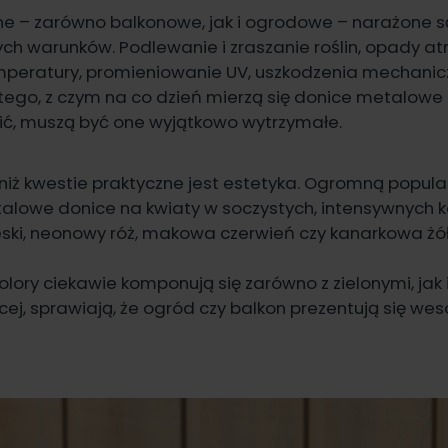
e – zarówno balkonowe, jak i ogrodowe – narażone s
h warunków. Podlewanie i zraszanie roślin, opady a
emperatury, promieniowanie UV, uszkodzenia mechanic
 tego, z czym na co dzień mierzą się donice metalowe 
ić, muszą być one wyjątkowo wytrzymałe.
niż kwestie praktyczne jest estetyka. Ogromną popula
talowe donice na kwiaty w soczystych, intensywnych k
ski, neonowy róż, makowa czerwień czy kanarkowa żół
olory ciekawie komponują się zarówno z zielonymi, jak 
cej, sprawiają, że ogród czy balkon prezentują się wesoł