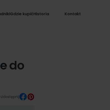
Sklep
dniki
Gdzie kupić
Historia
Kontakt
e do
Udostępnij