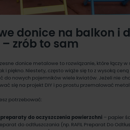
we donice na balkon i 
 – zrób to sam
zesne donice metalowe to rozwiązanie, które łączy w
ak i piękno. Niestety, często wiąże się to z wysoką cen
ć do nowych pojemników wiele kwiatów. Jeżeli nie ch
ać się na projekt DIY i po prostu przemalować meta
iesz potrzebować:
i preparaty do oczyszczenia powierzchni
– papier śc
reparat do odtłuszczania (np.
RAFIL Preparat Do Odtłu