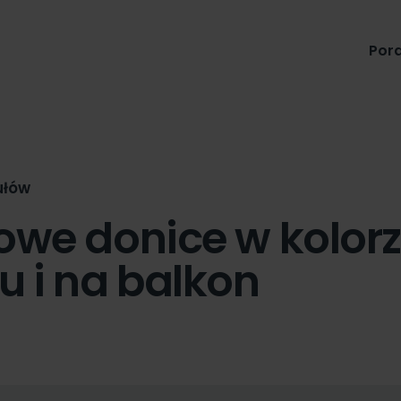
Produkty
Pora
ułów
owe donice w kolorz
u i na balkon
n