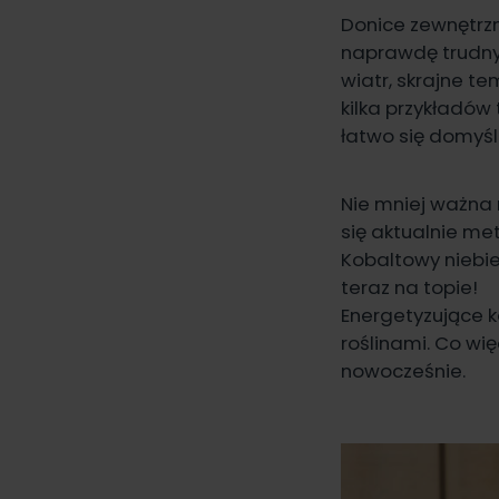
Donice zewnętrzn
naprawdę trudnyc
wiatr, skrajne t
kilka przykładów
łatwo się domyśl
Nie mniej ważna 
się aktualnie me
Kobaltowy niebie
teraz na topie!
Energetyzujące k
roślinami. Co wię
nowocześnie.