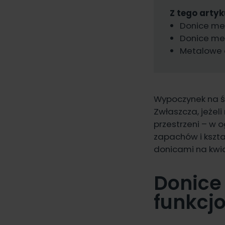
Z tego artyk
Donice met
Donice met
Metalowe d
Wypoczynek na św
Zwłaszcza, jeżeli
przestrzeni – w 
zapachów i kszta
donicami na kwia
Donice
funkcj