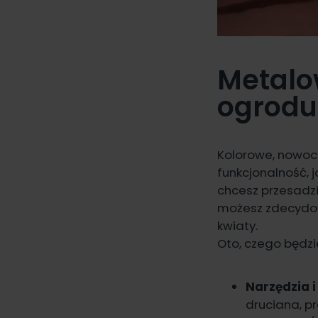
Metalo
ogrodu
Kolorowe, nowoc
funkcjonalność, j
chcesz przesadzi
możesz zdecydow
kwiaty.
Oto, czego będz
Narzędzia 
druciana, p