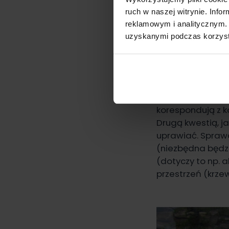
doniczki na 
ruch w naszej witrynie. Inf
doniczki z 
reklamowym i analitycznym. 
doniczki po
uzyskanymi podczas korzysta
Wybierając odpo
kształt, sposób 
prezentują się mi
tymianek, mięta)
korespondują z k
Drugą kwestią, ja
uprawiać. Sprawd
(niezbędna będzi
(dotyczy to np. 
przestrzeń (krze