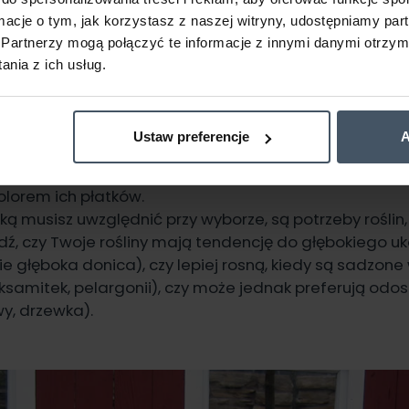
stelażach stojących,
ormacje o tym, jak korzystasz z naszej witryny, udostępniamy p
systemem haków (do zawieszenia na balustradzie),
Partnerzy mogą połączyć te informacje z innymi danymi otrzym
dwieszane, w których rośliny rosną do góry nogami.
nia z ich usług.
wiedni model, powinieneś wziąć pod uwagę kwestie e
montażu oraz oczywiście kolorystykę. W neonowych don
Ustaw preferencje
A
nimalistyczne rośliny zielone, np. różnorodne zioła (ba
. Kwiaty kwitnące mogą ciekawie prezentować się w d
olorem ich płatków.
ką musisz uwzględnić przy wyborze, są potrzeby roślin,
ź, czy Twoje rośliny mają tendencję do głębokiego uk
e głęboka donica), czy lepiej rosną, kiedy są sadzone
aksamitek, pelargonii), czy może jednak preferują odos
wy, drzewka).