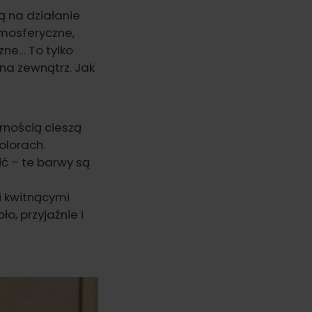
ą na działanie
tmosferyczne,
zne… To tylko
na zewnątrz. Jak
rnością cieszą
olorach.
ć – te barwy są
i kwitnącymi
o, przyjaźnie i