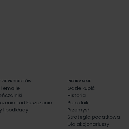
ORIE PRODUKTÓW
INFORMACJE
 i emalie
Gdzie kupić
eńczalniki
Historia
czenie i odtłuszczanie
Poradniki
y i podkłady
Przemysł
Strategia podatkowa
Dla akcjonariuszy