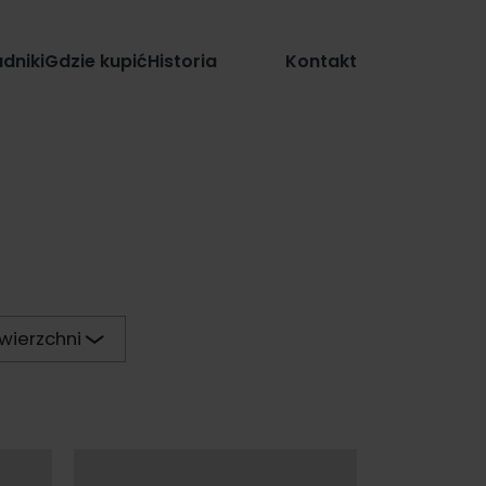
Sklep
dniki
Gdzie kupić
Historia
Kontakt
wierzchni