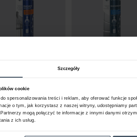
RAFIL Rozcieńczaln
RAFIL Radach
do wyrobów
rozcieńczalnik
chlorokauczukowych
Szczegóły
poliwinylowych
 plików cookie
do spersonalizowania treści i reklam, aby oferować funkcje sp
ormacje o tym, jak korzystasz z naszej witryny, udostępniamy p
Partnerzy mogą połączyć te informacje z innymi danymi otrzym
nia z ich usług.