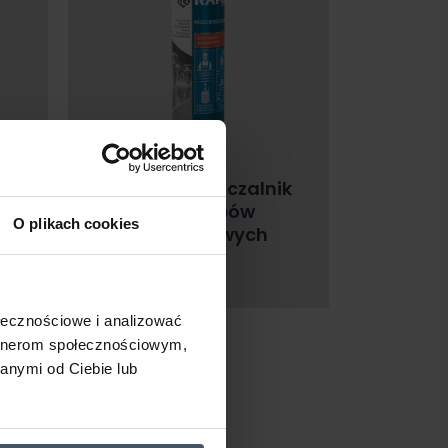
ik
RAFIL Rozcieńczalnik
do wyrobów
 i
O plikach cookies
epoksydowych
ołecznościowe i analizować
artnerom społecznościowym,
anymi od Ciebie lub