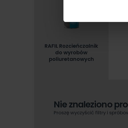
RAFIL Rozcieńczalnik
do wyrobów
poliuretanowych
Nie znaleziono pr
Proszę wyczyścić filtry i spró