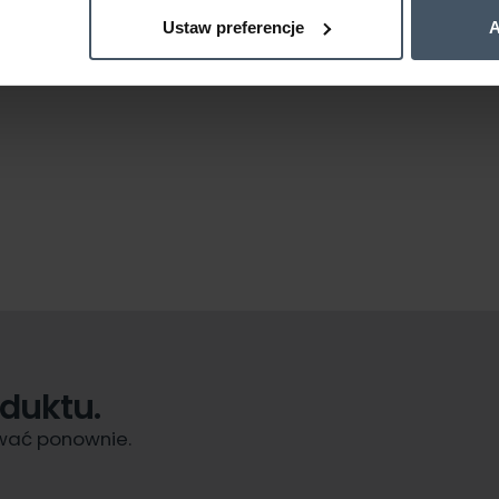
Ustaw preferencje
A
oduktu.
bować ponownie.