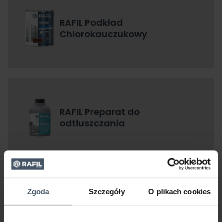
RAFIL Podkład
Chlorokauczukowy
RAFIL Preparat do
odtłuszczania
Zgoda
Szczegóły
O plikach cookies
RAFIL Prosto na rdzę