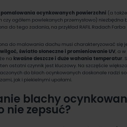
 pomalowania ocynkowanych powierzchni
(a takż
h czy ogółem powlekanych przemysłowo) niezbędna 
ona do tego zadania, na przykład
RAFIL Radach Farba
ona do malowania dachu musi charakteryzować się 
wilgoć, światło słoneczne i promieniowanie UV
, a w
kże na
kwaśne deszcze i duże wahania temperatur
.
 ten ostatni czynnik jest kluczowy. Na szczęście więks
znaczonych do blach ocynkowanych doskonale radzi so
ami, jak i piekielnymi upałami.
nie blachy ocynkowan
o nie zepsuć?