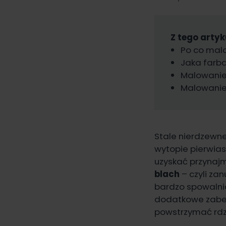
Z tego artyk
Po co mal
Jaka farb
Malowanie 
Malowanie
Stale nierdzewne
wytopie pierwias
uzyskać przynajm
blach
– czyli za
bardzo spowalniaj
dodatkowe zabezp
powstrzymać rdz