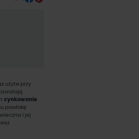
z użyte przy
pozwalają
st
cynkowanie
alu powłokę
ieczna i jej
cesz