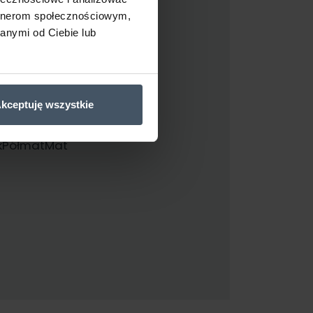
artnerom społecznościowym,
anymi od Ciebie lub
rba na
kceptuję wszystkie
k
Półmat
Mat