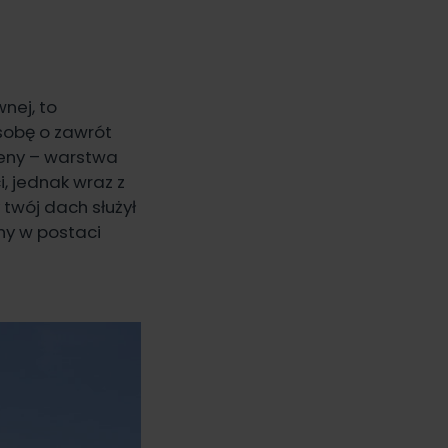
nej, to
sobę o zawrót
ceny – warstwa
, jednak wraz z
twój dach służył
ny w postaci