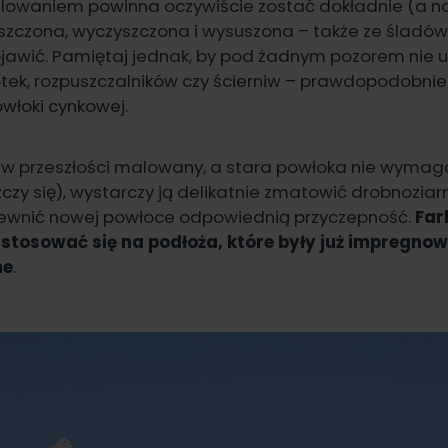
lowaniem powinna oczywiście zostać dokładnie (a 
szczona, wyczyszczona i wysuszona – także ze śladów ko
pojawić. Pamiętaj jednak, by pod żadnym pozorem nie
tek, rozpuszczalników czy ścierniw – prawdopodobnie 
włoki cynkowej.
uż w przeszłości malowany, a stara powłoka nie wymaga
uszczy się), wystarczy ją delikatnie zmatowić drobnozi
pewnić nowej powłoce odpowiednią przyczepność.
Far
stosować się na podłoża, które były już impregnow
ne
.