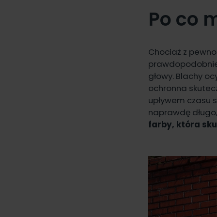
Po co 
Chociaż z pewnoś
prawdopodobnie 
głowy. Blachy o
ochronna skutecz
upływem czasu sk
naprawdę długo,
farby, która sk