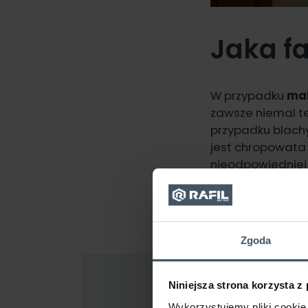
Jaka f
W przypadku
mal
zawsze niemal te
przypadku blach
jest chropowata 
nieodpowiedniej 
chropowata powie
samym bezużyte
Zgoda
Niniejsza strona korzysta z
Wykorzystujemy pliki cookie 