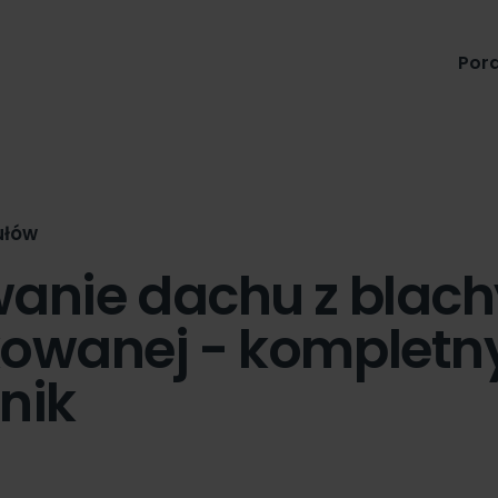
Produkty
Pora
ułów
anie dachu z blach
owanej - kompletn
nik
n