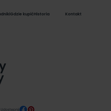
Sklep
dniki
Gdzie kupić
Historia
Kontakt
y
y
Udostępnij