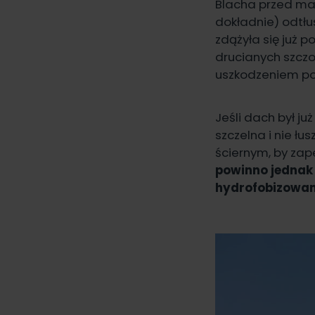
Blacha przed ma
dokładnie) odtłu
zdążyła się już 
drucianych szczo
uszkodzeniem po
Jeśli dach był j
szczelna i nie ł
ściernym, by za
powinno jednak 
hydrofobizowa