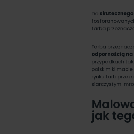
Do
skutecznego
fosforanowanyc
farba przeznacz
Farba przeznacz
odpornością na 
przypadkach ta
polskim klimacie
rynku farb prze
siarczystymi mroz
Malowa
jak teg