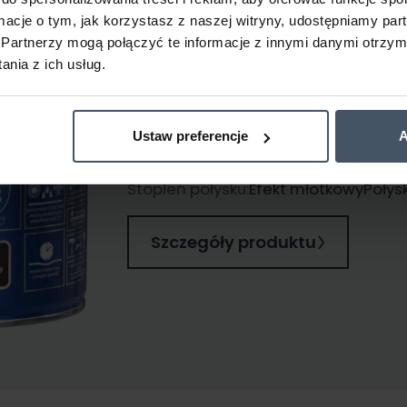
ormacje o tym, jak korzystasz z naszej witryny, udostępniamy p
Partnerzy mogą połączyć te informacje z innymi danymi otrzym
Polecany produkt
nia z ich usług.
RAFIL Radach fa
dach
Ustaw preferencje
A
2
Wydajność:
do 12
m
/ L
Stopień połysku:
Efekt młotkowy
Połys
Szczegóły produktu