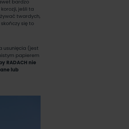
nawet bardzo
rozji, jeśli ta
 używać twardych,
skończy się to
 usunięcia (jest
arnistym papierem
by RADACH nie
ane lub