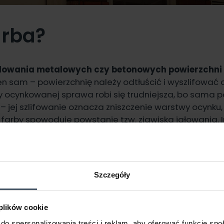
arba?
owania metalowych czy betonowych powierzchni
n sam – powierzchnię należy odtłuścić i wyszlifować o
y ocynkowanej sprawa robi się trudniejsza, bo sama
– jej szlifowanie oznacza zniszczenie warstwy ocynku,
farby spowoduje powstanie tzw. zjawiska igłowania. I
rzchnia sprawi, że naniesiona powłoka będzie nieszc
czna.
Szczegóły
 plików cookie
do spersonalizowania treści i reklam, aby oferować funkcje sp