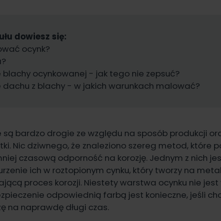
ułu dowiesz się:
ować ocynk?
a?
blachy ocynkowanej - jak tego nie zepsuć?
 dachu z blachy - w jakich warunkach malować?
 są bardzo drogie ze względu na sposób produkcji ora
tki. Nic dziwnego, że znaleziono szereg metod, które 
niej czasową odporność na korozję. Jednym z nich je
nurzenie ich w roztopionym cynku, który tworzy na met
ącą proces korozji. Niestety warstwa ocynku nie jest w
ieczenie odpowiednią farbą jest konieczne, jeśli ch
ę na naprawdę długi czas.