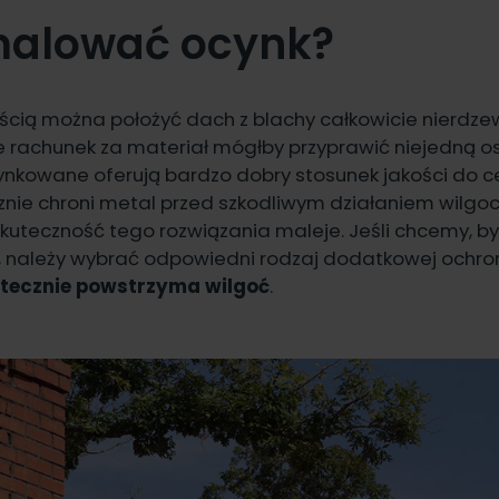
malować ocynk?
cią można położyć dach z blachy całkowicie nierdzew
rachunek za materiał mógłby przyprawić niejedną o
cynkowane oferują bardzo dobry stosunek jakości do 
nie chroni metal przed szkodliwym działaniem wilgoci
uteczność tego rozwiązania maleje. Jeśli chcemy, by 
 należy wybrać odpowiedni rodzaj dodatkowej ochro
utecznie powstrzyma wilgoć
.