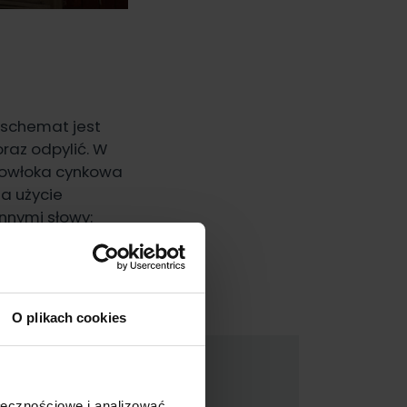
schemat jest
raz odpylić. W
 powłoka cynkowa
 a użycie
nnymi słowy:
zelna, a tym
O plikach cookies
ołecznościowe i analizować