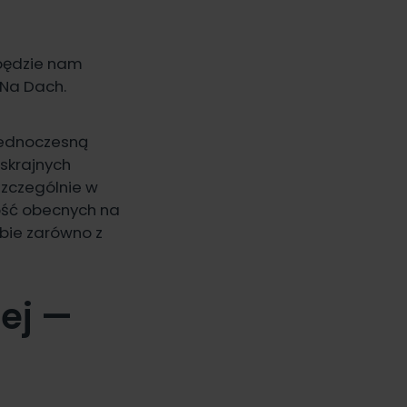
e
będzie nam
 Na Dach
.
jednoczesną
 skrajnych
 Szczególnie w
zość obecnych na
bie zarówno z
ej —