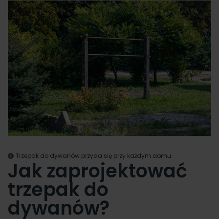
Trzepak do dywanów przyda się przy każdym domu.
Jak zaprojektować
trzepak do
dywanów?