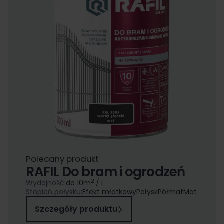
Polecany produkt
RAFIL Do bram i ogrodzeń
2
Wydajność:
do 10
m
/ L
Stopień połysku:
Efekt młotkowy
Połysk
Półmat
Mat
Szczegóły produktu