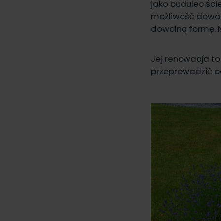
jako budulec ści
możliwość dowol
dowolną formę. N
Jej renowacja to 
przeprowadzić o