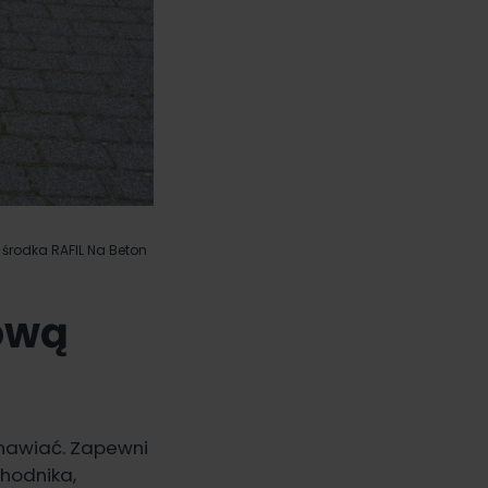
 środka RAFIL Na Beton
ową
dnawiać. Zapewni
chodnika,