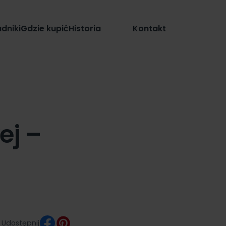
Sklep
dniki
Gdzie kupić
Historia
Kontakt
ej –
Udostępnij