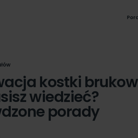
Produkty
Pora
ułów
acja kostki brukow
sisz wiedzieć?
dzone porady
n