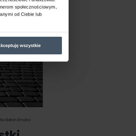
artnerom społecznościowym,
anymi od Ciebie lub
kceptuję wszystkie
Na Beton Emalia.
stki