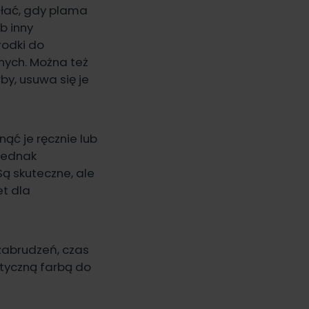
iałać, gdy plama
b inny
rodki do
nych. Można też
rby, usuwa się je
nąć je ręcznie lub
jednak
ą skuteczne, ale
et dla
zabrudzeń, czas
styczną farbą do