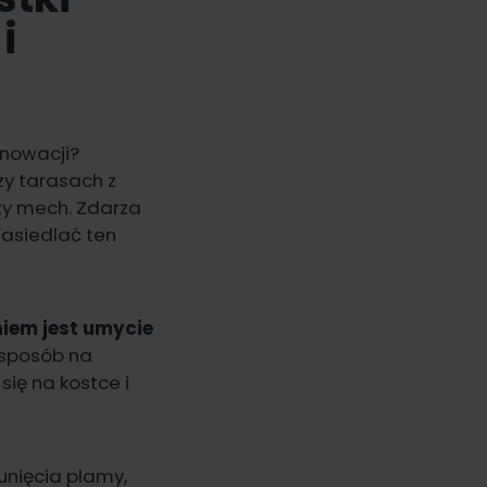
i
enowacji?
zy tarasach z
czy mech. Zdarza
 zasiedlać ten
iem jest umycie
 sposób na
się na kostce i
unięcia plamy,