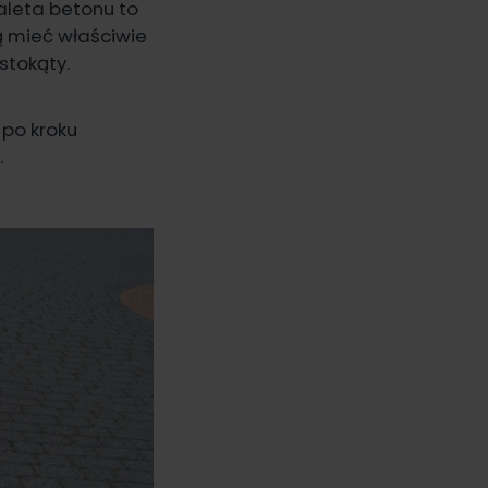
aleta betonu to
ą mieć właściwie
stokąty.
 po kroku
.