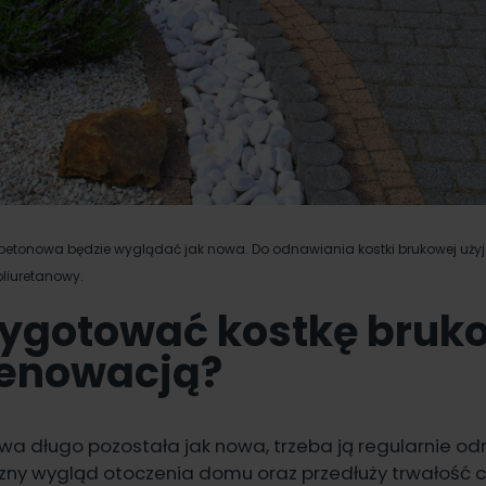
 betonowa będzie wyglądać jak nowa. Do odnawiania kostki brukowej użyj
oliuretanowy.
zygotować kostkę bruk
renowacją?
wa długo pozostała jak nowa, trzeba ją regularnie o
czny wygląd otoczenia domu oraz przedłuży trwałość 