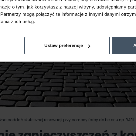
ormacje o tym, jak korzystasz z naszej witryny, udostępniamy p
Partnerzy mogą połączyć te informacje z innymi danymi otrzym
nia z ich usług.
Ustaw preferencje
A
na poddać skutecznej renowacji przy pomocy farby do betonu np. RAFIL 
ie zanieczyszczeń z ko