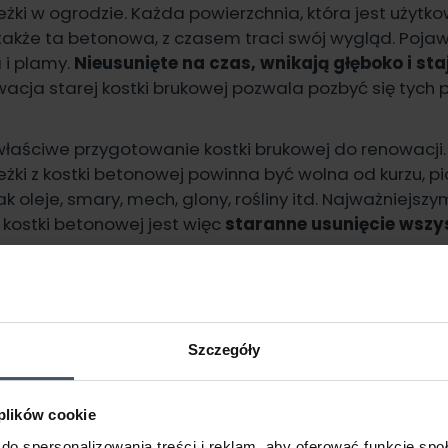
eżki w ogrodzie. Każda powierzchnia, która jest użyt
także ta betonowa, z czasem traci swój wygląd. Pojawia
 i plamy.
Nieusunięte na czas, wnikają głęboko i sta
acja starej kostki brukowej pozwala pozbyć się tych
 właściwe przygotowanie kostki brukowej do renowacji
żki z kostki betonowej powinna być wolna od kurzu, pia
ak oleje, smary, mech, glony, rośliny itd. Najważniejs
kostki betonowej jest więc
staranne usunięcie wszy
.
Szczegóły
 plików cookie
do spersonalizowania treści i reklam, aby oferować funkcje sp