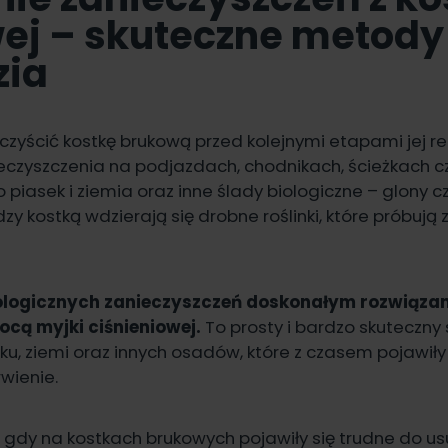
ej – skuteczne metody 
zia
czyścić kostkę brukową przed kolejnymi etapami jej r
eczyszczenia na podjazdach, chodnikach, ścieżkach c
o piasek i ziemia oraz inne ślady biologiczne – glony 
dzy kostką wdzierają się drobne roślinki, które próbują
iologicznych zanieczyszczeń doskonałym rozwiązan
mocą myjki ciśnieniowej.
To prosty i bardzo skuteczny
ku, ziemi oraz innych osadów, które z czasem pojawiły 
rwienie.
, gdy na kostkach brukowych pojawiły się trudne do us