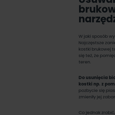
brukow
narzęd
W jaki sposób wy
Najczęstsze zani
kostki brukowej t
się też, że pomię
teren.
Do usunięcia b
kostki np. z po
pozbycie się pias
zmieniły jej zaba
Co jednak zrobić