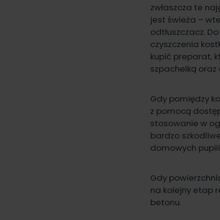
zwłaszcza te najg
jest świeża – w
odtłuszczacz. Do
czyszczenia kost
kupić preparat, k
szpachelką oraz
Gdy pomiędzy kost
z pomocą dostęp
stosowanie w og
bardzo szkodliwe
domowych pupili 
Gdy powierzchnia
na kolejny etap 
betonu.