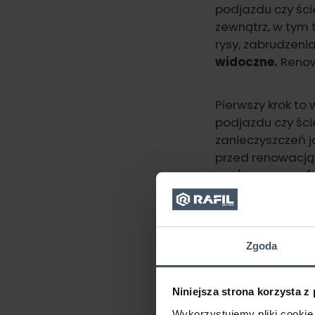
podjazdu czy ści
zewnątrz, w tym 
rysy, zabrudzenia
widoczne.
Renow
Pierwszy krok to
podjazdu czy ście
zanieczyszczeń j
przed renowacją 
zanieczyszczeń
Zgoda
Niniejsza strona korzysta z
Wykorzystujemy pliki cookie 