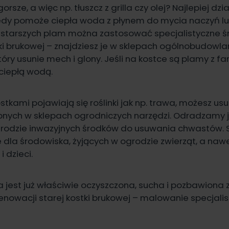
orsze, a więc np. tłuszcz z grilla czy olej? Najlepiej dz
tedy pomoże ciepła woda z płynem do mycia naczyń lu
 starszych plam można zastosować specjalistyczne ś
ki brukowej – znajdziesz je w sklepach ogólnobudowla
tóry usunie mech i glony. Jeśli na kostce są plamy z fa
 ciepłą wodą.
kami pojawiają się roślinki jak np. trawa, możesz usu
nych w sklepach ogrodniczych narzędzi. Odradzamy 
rodzie inwazyjnych środków do usuwania chwastów. S
 dla środowiska, żyjących w ogrodzie zwierząt, a naw
i dzieci.
 jest już właściwie oczyszczona, sucha i pozbawiona 
renowacji starej kostki brukowej – malowanie specjali