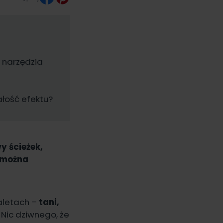
 narzędzia
ałość efektu?
y ścieżek,
ę można
zaletach –
tani,
. Nic dziwnego, że