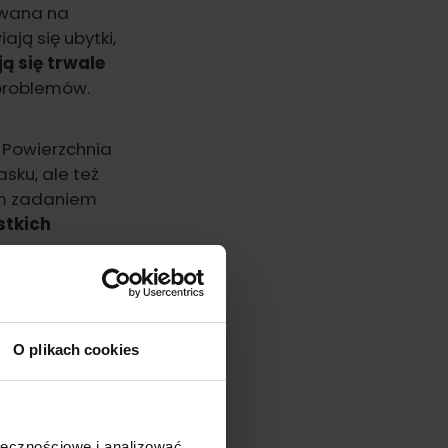
kowana na
ją się ubytki,
ją się trwale
 problemów.
. Powierzchnia
sku, ale też
zym zadaniem
stkich
O plikach cookies
ołecznościowe i analizować