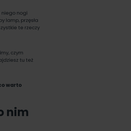
 niego nogi
py lamp, przęsła
zystkie te rzeczy
zimy, czym
jdziesz tu też
 co warto
o nim