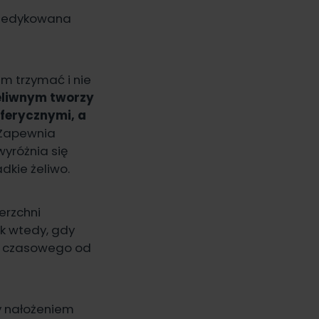
t dedykowana
m trzymać i nie
eliwnym tworzy
ferycznymi, a
Zapewnia
yróżnia się
dkie żeliwo.
ierzchni
ak wtedy, gdy
u czasowego od
y nałożeniem