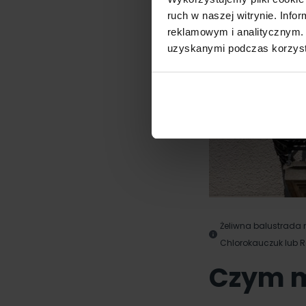
ruch w naszej witrynie. Inf
reklamowym i analitycznym. 
uzyskanymi podczas korzysta
Żeliwna balustrada
Chlorokauczuk lub Ra
Czym m