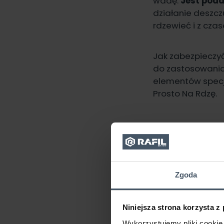
wadę.
Jest poda
działanie deszczu
rdzewieć i z cza
Jak zabezpieczyć 
do zastosowani
elementów specja
Prosto Na Rdzę.
Zgoda
Niniejsza strona korzysta z
Wykorzystujemy pliki cookie 