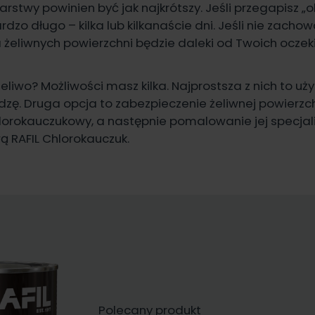
warstwy powinien być jak najkrótszy. Jeśli przegapisz „
dzo długo – kilka lub kilkanaście dni. Jeśli nie zacho
żeliwnych powierzchni będzie daleki od Twoich oczek
iwo? Możliwości masz kilka. Najprostsza z nich to uży
Rdzę. Druga opcja to zabezpieczenie żeliwnej powierz
lorokauczukowy, a następnie pomalowanie jej specja
wą
RAFIL Chlorokauczuk.
Polecany produkt