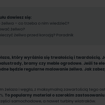
ułu dowiesz się:
żeliwa – co trzeba o nim wiedzieć?
wać żeliwo?
ieczyć żeliwo przed korozją? Poradnik
elaza, który wyróżnia się trwałością i twardością. 
alustrady, bramy czy meble ogrodowe. Jeśli te el
ędne będzie regularne malowanie żeliwa. Jak zabez
em żelaza i węgla, z maksymalną zawartością tego o
2%.
To popularny materiał o szerokim zastosowaniu
 części samochodowe, a nawet turbiny wiatraków.