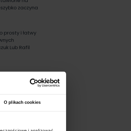
stawione na
r szybko zaczyna
 prosty i łatwy
iwnych
uk Lub Rafil
O plikach cookies
ołecznościowe i analizować