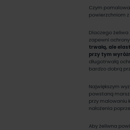
Czym pomalować 
powierzchniom z
Dlaczego żeliwa 
zapewni ochrony
trwałą, ale ela
przy tym wyróżn
długotrwałą ochr
bardzo dobrą prz
Największym wy
powstaną marszcz
przy malowaniu 
nałożenia poprze
Aby żeliwna powi