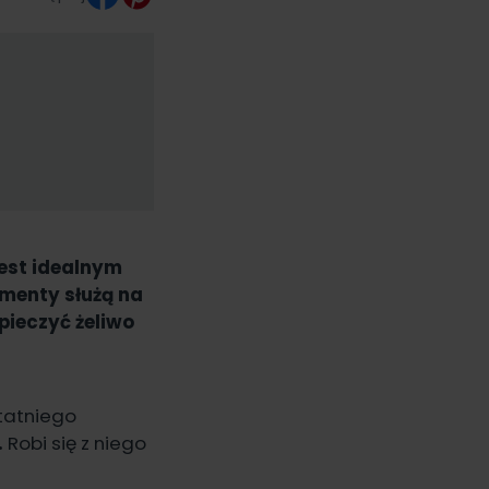
Jest idealnym
ementy służą na
pieczyć żeliwo
statniego
.
Robi się z niego