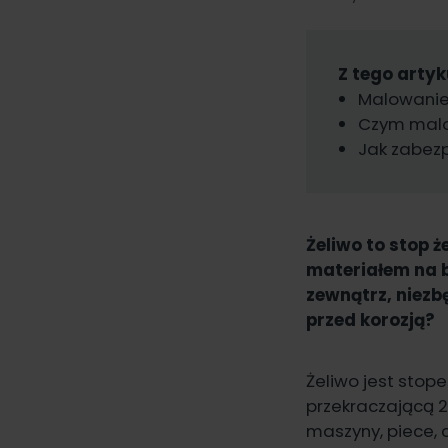
Z tego artyk
Malowanie 
Czym malo
Jak zabezp
Żeliwo to stop ż
materiałem na b
zewnątrz, niezb
przed korozją?
Żeliwo jest stop
przekraczającą 
maszyny, piece,