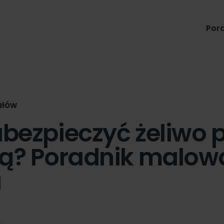
Produkty
Pora
ułów
abezpieczyć żeliwo 
ją? Poradnik malow
a
n