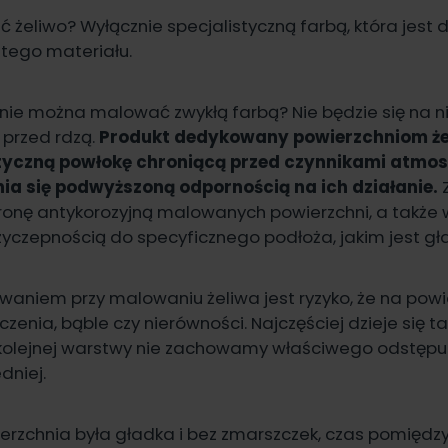
żeliwo? Wyłącznie specjalistyczną farbą, która jes
 tego materiału.
nie można malować zwykłą farbą? Nie będzie się na ni
 przed rdzą.
Produkt dedykowany powierzchniom ż
styczną powłokę chroniącą przed czynnikami atmos
ia się podwyższoną odpornością na ich działanie.
onę antykorozyjną malowanych powierzchni, a także w
yczepnością do specyficznego podłoża, jakim jest gła
zwaniem przy
malowaniu żeliwa
jest ryzyko, że na pow
enia, bąble czy nierówności. Najczęściej dzieje się t
kolejnej warstwy nie zachowamy właściwego odstęp
dniej.
erzchnia była gładka i bez zmarszczek, czas pomiędz