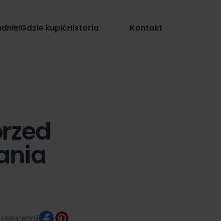
Sklep
dniki
Gdzie kupić
Historia
Kontakt
przed
ania
Udostępnij