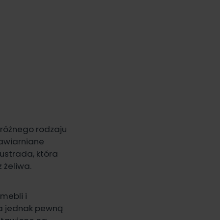
 różnego rodzaju
kawiarniane
ustrada, która
 żeliwa.
mebli i
ma jednak pewną