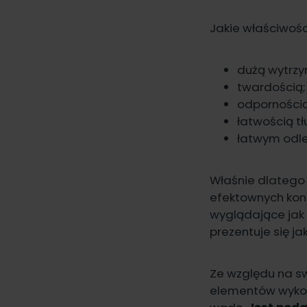
Jakie właściwośc
dużą wytrzy
twardością;
odpornością
łatwością t
łatwym odl
Właśnie dlatego
efektownych kons
wyglądające jak 
prezentuje się ja
Ze względu na sw
elementów wykor