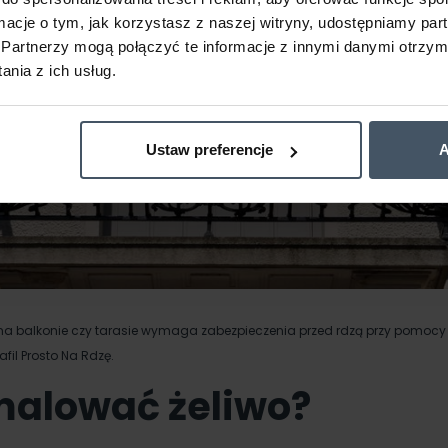
ormacje o tym, jak korzystasz z naszej witryny, udostępniamy p
Partnerzy mogą połączyć te informacje z innymi danymi otrzym
nia z ich usług.
Ustaw preferencje
A
 na balkonie czy tarasie wymaga
zabezpieczenia przed rdzą
przy pomocy ś
fil Prosto Na Rdzę.
alować żeliwo?