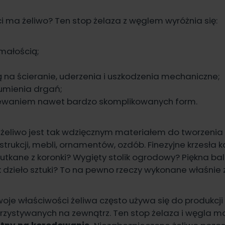
i ma żeliwo? Ten stop żelaza z węglem wyróżnia się:
małością;
 na ścieranie, uderzenia i uszkodzenia mechaniczne;
łumienia drgań;
ewaniem nawet bardzo skomplikowanych form.
 żeliwo jest tak wdzięcznym materiałem do tworzenia
trukcji, mebli, ornamentów, ozdób. Finezyjne krzesła 
utkane z koronki? Wygięty stolik ogrodowy? Piękna bal
k dzieło sztuki? To na pewno rzeczy wykonane właśnie z
oje właściwości żeliwa często używa się do produkcji 
zystywanych na zewnątrz. Ten stop żelaza i węgla 