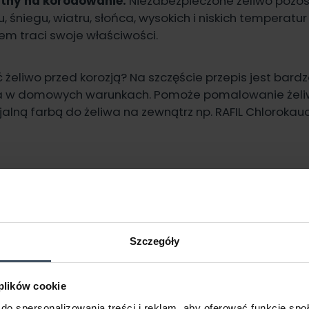
tny na korodowanie.
Niezabezpieczone żeliwo pozo
, śniegu, wiatru, słońca, wysokich i niskich temperatu
sem traci swoje właściwości.
żeliwo przed korozją? Na szczęście przepis jest bardzo
a w domowych warunkach. Pomoże pomalowanie żel
lną farbą do żeliwa na zewnątrz np. RAFIL Chlorokaucz
Szczegóły
 plików cookie
do spersonalizowania treści i reklam, aby oferować funkcje sp