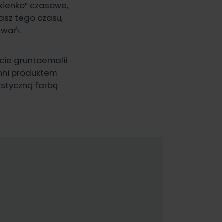
okienko” czasowe,
wasz tego czasu,
iwań.
cie gruntoemalii
chni produktem
listyczną
farbą