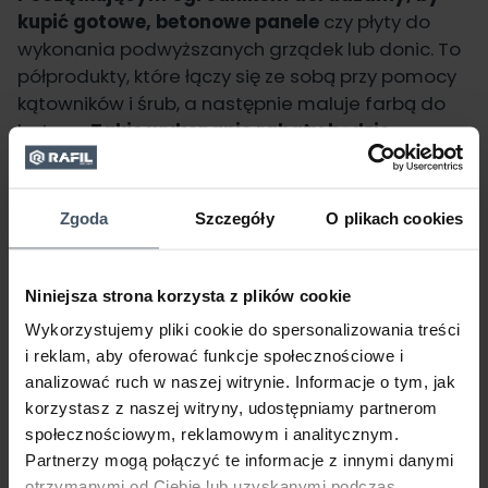
kupić gotowe, betonowe panele
czy płyty do
wykonania podwyższanych grządek lub donic. To
półprodukty, które łączy się ze sobą przy pomocy
kątowników i śrub, a następnie maluje farbą do
betonu.
Takie wykonanie rabaty będzie
zdecydowanie szybsze.
Na obrzeża betonowe idealne z kolei będą niskie
Zgoda
Szczegóły
O plikach cookies
krawężniki. W przeciwieństwie do obrzeży
drewnianych czy z tworzywa pozostaną jak nowe
przez wiele lat. Bez problemu kupisz je gotowe w
Niniejsza strona korzysta z plików cookie
dowolnym rozmiarze.
Wykorzystujemy pliki cookie do spersonalizowania treści
Pielęgnacja i
i reklam, aby oferować funkcje społecznościowe i
analizować ruch w naszej witrynie. Informacje o tym, jak
konserwacja rabatki
korzystasz z naszej witryny, udostępniamy partnerom
betonowej
społecznościowym, reklamowym i analitycznym.
Partnerzy mogą połączyć te informacje z innymi danymi
otrzymanymi od Ciebie lub uzyskanymi podczas