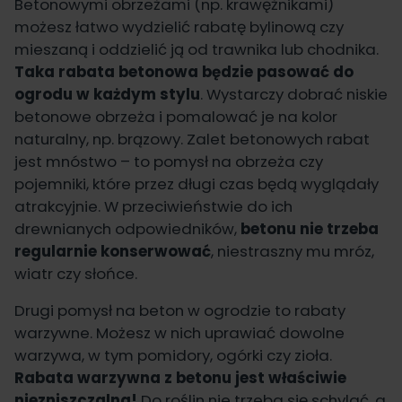
Betonowymi obrzeżami (np. krawężnikami)
możesz łatwo wydzielić rabatę bylinową czy
mieszaną i oddzielić ją od trawnika lub chodnika.
Taka rabata betonowa będzie pasować do
ogrodu w każdym stylu
. Wystarczy dobrać niskie
betonowe obrzeża i pomalować je na kolor
naturalny, np. brązowy. Zalet betonowych rabat
jest mnóstwo – to pomysł na obrzeża czy
pojemniki, które przez długi czas będą wyglądały
atrakcyjnie. W przeciwieństwie do ich
drewnianych odpowiedników,
betonu nie trzeba
regularnie konserwować
, niestraszny mu mróz,
wiatr czy słońce.
Drugi pomysł na beton w ogrodzie to rabaty
warzywne. Możesz w nich uprawiać dowolne
warzywa, w tym pomidory, ogórki czy zioła.
Rabata warzywna z betonu jest właściwie
niezniszczalna!
Do roślin nie trzeba się schylać, a