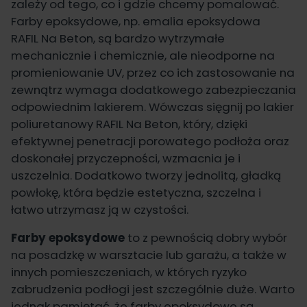
zależy od tego, co i gdzie chcemy pomalować.
Farby epoksydowe
, np.
emalia epoksydowa
RAFIL Na Beton
, są bardzo wytrzymałe
mechanicznie i chemicznie, ale nieodporne na
promieniowanie UV, przez co ich zastosowanie na
zewnątrz wymaga dodatkowego zabezpieczania
odpowiednim lakierem. Wówczas sięgnij po
lakier
poliuretanowy RAFIL Na Beton
, który, dzięki
efektywnej penetracji porowatego podłoża oraz
doskonałej przyczepności, wzmacnia je i
uszczelnia. Dodatkowo tworzy jednolitą, gładką
powłokę, która będzie estetyczna, szczelna i
łatwo utrzymasz ją w czystości.
Farby epoksydowe
to z pewnością dobry wybór
na posadzkę w warsztacie lub garażu, a także w
innych pomieszczeniach, w których ryzyko
zabrudzenia podłogi jest szczególnie duże. Warto
jednak pamiętać, że farby epoksydowe są