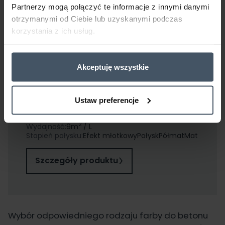
Partnerzy mogą połączyć te informacje z innymi danymi
otrzymanymi od Ciebie lub uzyskanymi podczas
korzystania z ich usług.
Polecany produkt
RAFIL Na beton -
Akceptuję wszystkie
Zestaw lakier
poliuretanowy
Ustaw preferencje
2
Wydajność:
9
m
/ L
Stopień połysku:
Efekt młotkowy
Połysk
Półmat
Mat
Szczegóły produktu
Wybór odpowiedniego rodzaju farby do betonu