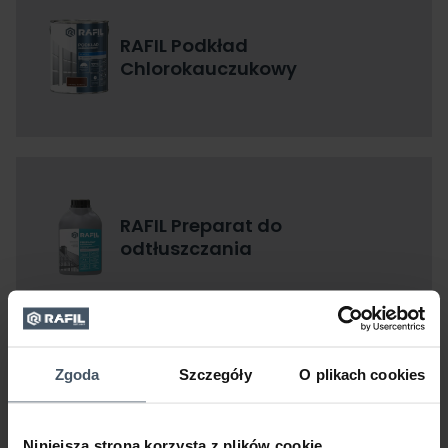
RAFIL Podkład
Chlorokauczukowy
RAFIL Preparat do
odtłuszczania
Zgoda
Szczegóły
O plikach cookies
RAFIL Prosto na rdzę
Niniejsza strona korzysta z plików cookie