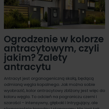
Ogrodzenie w kolorze
antracytowym, czyli
jakim? Zalety
antracytu
Antracyt jest organogeniczną skałą, będącą
odmianą węgla kopalnego. Jak można sobie
wyobrazić, kolor antracytowy zbliżony jest więc do
koloru węgla. To odcień na pograniczu czerni i
szarości – intensywny, głęboki i intrygujący, ale
równocześnie łagodny i stonowany. Nie jest tak