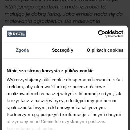
istniejącego ogrodzenia, możesz zrobić to,
malując je dobrą farbą. Jaka emalia nada się do
malowania ogrodzenia? Do malowania
metalowej bramy możesz wykorzystać
antykorozyjną emalię
Do Bram i Ogrodzeń RAFIL
. Z
kolei do malowania ogrodzenia panelowego i
betonowego świetnie sprawdzi się
Emalia
Zgoda
Szczegóły
O plikach cookies
Chlorokauczukowa RAFIL
.
Antracytowe
Niniejsza strona korzysta z plików cookie
ogrodzenie
Wykorzystujemy pliki cookie do spersonalizowania treści
i reklam, aby oferować funkcje społecznościowe i
betonowe
analizować ruch w naszej witrynie. Informacje o tym, jak
korzystasz z naszej witryny, udostępniamy partnerom
Beton w ogrodzeniach może pojawiać się pod
społecznościowym, reklamowym i analitycznym.
różnymi postaciami. Surowiec ten można
Partnerzy mogą połączyć te informacje z innymi danymi
wykorzystywać do wznoszenia murów wokół
otrzymanymi od Ciebie lub uzyskanymi podczas
domów, jednak najczęściej wykorzystuje się je do
korzystania z ich usług.