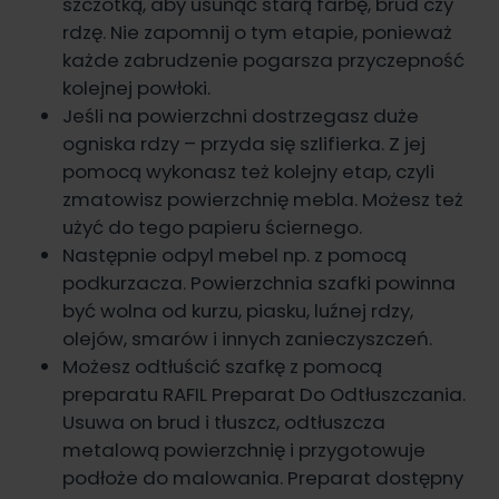
szczotką, aby usunąć starą farbę, brud czy
rdzę. Nie zapomnij o tym etapie, ponieważ
każde zabrudzenie pogarsza przyczepność
kolejnej powłoki.
Jeśli na powierzchni dostrzegasz duże
ogniska rdzy – przyda się szlifierka. Z jej
pomocą wykonasz też kolejny etap, czyli
zmatowisz powierzchnię mebla. Możesz też
użyć do tego papieru ściernego.
Następnie odpyl mebel np. z pomocą
podkurzacza. Powierzchnia szafki powinna
być wolna od kurzu, piasku, luźnej rdzy,
olejów, smarów i innych zanieczyszczeń.
Możesz odtłuścić szafkę z pomocą
preparatu
RAFIL Preparat Do Odtłuszczania
.
Usuwa on brud i tłuszcz, odtłuszcza
metalową powierzchnię i przygotowuje
podłoże do malowania. Preparat dostępny