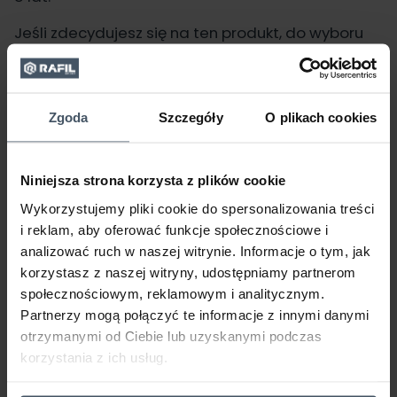
Jeśli zdecydujesz się na ten produkt, do wyboru
masz aż 20 różnych kolorów RAFIL. Są wśród nich
dwa odcienie bieli (ciepła i chłodna), kolory żółte,
czerwone, zielenie, odcienie niebieskiego czy
Zgoda
Szczegóły
O plikach cookies
szarości.
Paleta barw jest szeroka i bez
problemu znajdziesz produkt dopasowany do
swoich potrzeb.
Farba dostępna jest w wersji z
Niniejsza strona korzysta z plików cookie
wysokim połyskiem.
Wykorzystujemy pliki cookie do spersonalizowania treści
Druga propozycja to antykorozyjna emalia
RAFIL
i reklam, aby oferować funkcje społecznościowe i
Do Bram i Ogrodzeń
.
Przeznaczona do
analizować ruch w naszej witrynie. Informacje o tym, jak
ochronno-dekoracyjnego malowania
korzystasz z naszej witryny, udostępniamy partnerom
powierzchni metalowych – stalowych,
społecznościowym, reklamowym i analitycznym.
ocynkowanych i aluminiowych
Partnerzy mogą połączyć te informacje z innymi danymi
eksploatowanych na zewnątrz pomieszczeń.
otrzymanymi od Ciebie lub uzyskanymi podczas
Farba charakteryzuje się zwiększoną odpornością
korzystania z ich usług.
na działanie trudnych warunków