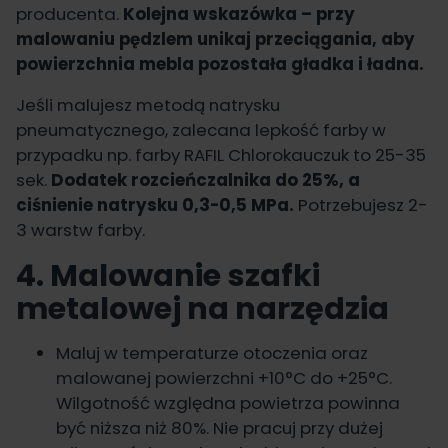
producenta.
Kolejna wskazówka – przy
malowaniu pędzlem unikaj przeciągania, aby
powierzchnia mebla pozostała gładka i ładna.
Jeśli malujesz metodą natrysku
pneumatycznego, zalecana
lepkość farby
w
przypadku np. farby
RAFIL Chlorokauczuk
to 25-35
sek.
Dodatek rozcieńczalnika do 25%, a
ciśnienie natrysku 0,3-0,5 MPa.
Potrzebujesz 2-
3 warstw farby.
4. Malowanie szafki
metalowej na narzędzia
Maluj w temperaturze otoczenia oraz
malowanej powierzchni +10°C do +25°C.
Wilgotność względna powietrza powinna
być niższa niż 80%. Nie pracuj przy dużej