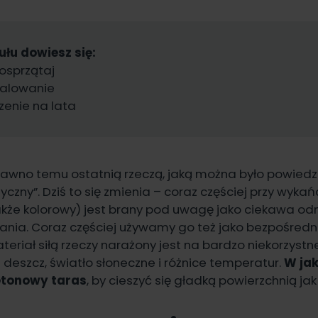
ułu dowiesz się:
osprzątaj
alowanie
enie na lata
dawno temu ostatnią rzeczą, jaką można było powiedzi
yczny”. Dziś to się zmienia – coraz częściej przy wyka
kże kolorowy) jest brany pod uwagę jako ciekawa odm
ania. Coraz częściej używamy go też jako bezpośred
teriał siłą rzeczy narażony jest na bardzo niekorzystne
deszcz, światło słoneczne i różnice temperatur.
W jak
etonowy taras
, by cieszyć się gładką powierzchnią ja