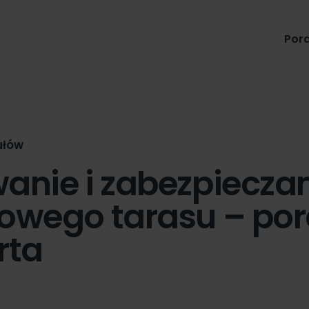
Produkty
Pora
ułów
anie i zabezpiecza
owego tarasu – po
rta
n