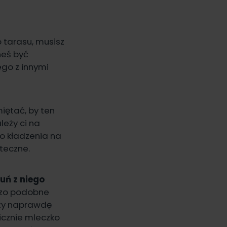
 tarasu, musisz
neś być
go z innymi
iętać, by ten
leży ci na
do kładzenia na
uteczne.
uń z niego
dzo podobne
eży naprawdę
icznie mleczko