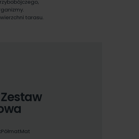
grzybobójczego,
organizmy.
ierzchni tarasu.
- Zestaw
dowa
k
Półmat
Mat