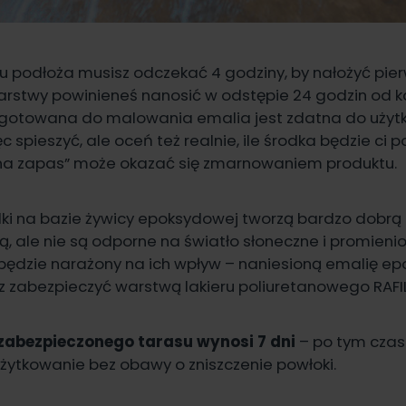
u podłoża musisz odczekać 4 godziny, by nałożyć pie
warstwy powinieneś nanosić w odstępie 24 godzin od 
ygotowana do malowania emalia jest zdatna do użytku
ęc spieszyć, ale oceń też realnie, ile środka będzie ci 
na zapas” może okazać się zmarnowaniem produktu.
dki na bazie żywicy epoksydowej tworzą bardzo dobrą 
, ale nie są odporne na światło słoneczne i promieni
y będzie narażony na ich wpływ – naniesioną emalię 
sz zabezpieczyć warstwą
lakieru poliuretanowego RAFI
zabezpieczonego tarasu wynosi 7 dni
– po tym czas
żytkowanie bez obawy o zniszczenie powłoki.