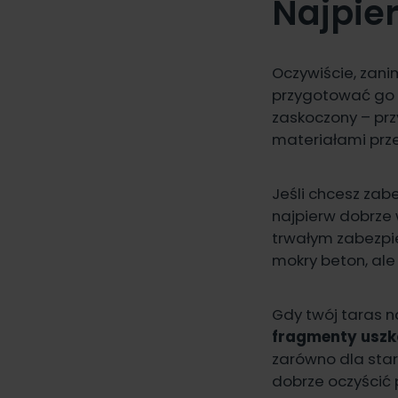
Najpie
Oczywiście, zani
przygotować go 
zaskoczony – pr
materiałami pr
Jeśli chcesz zab
najpierw dobrze w
trwałym zabezpie
mokry beton, ale 
Gdy twój taras n
fragmenty uszk
zarówno dla star
dobrze oczyścić 