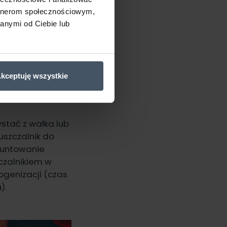
artnerom społecznościowym,
anymi od Ciebie lub
kceptuję wszystkie
lować w
czu.
stać z wałka lub
uszczalnik do
runtowanie
czalnikiem w
ogenizacji (czas
).