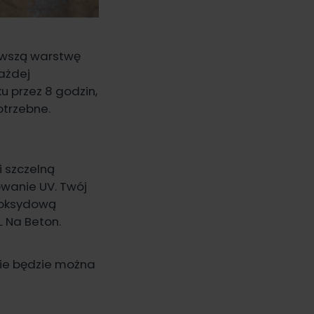
rwszą warstwę
każdej
 przez 8 godzin,
potrzebne.
i szczelną
owanie UV. Twój
epoksydową
L Na Beton
.
ie będzie można