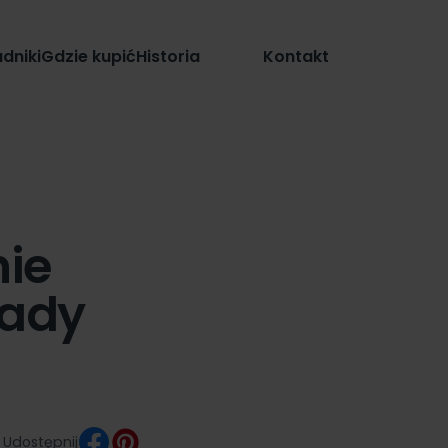
Sklep
dniki
Gdzie kupić
Historia
Kontakt
nie
rady
Udostępnij