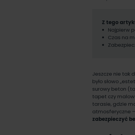
Z tego artyk
Najpierw p
Czas na m
Zabezpiecz
Jeszcze nie tak 
było słowo „estet
surowy beton (ta
tapet czy malow
tarasie, gdzie ma
atmosferyczne – 
zabezpieczyć b