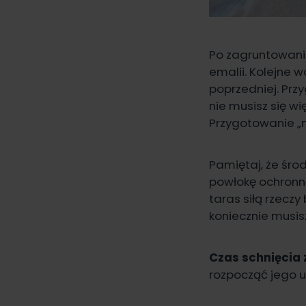
Po zagruntowani
emalii. Kolejne 
poprzedniej. Prz
nie musisz się wi
Przygotowanie „
Pamiętaj, że śro
powłokę ochronną
taras siłą rzecz
koniecznie musi
Czas schnięcia 
rozpocząć jego u