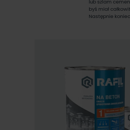
lub szlam cement
byś miał całkowi
Następnie koniec