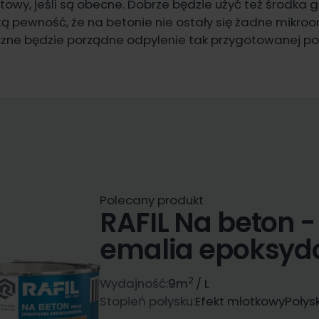
owy, jeśli są obecne. Dobrze będzie użyć też środka 
tą pewność, że na betonie nie ostały się żadne mikro
zne będzie porządne odpylenie tak przygotowanej pow
Polecany produkt
RAFIL Na beton 
emalia epoksy
2
Wydajność:
9
m
/ L
Stopień połysku:
Efekt młotkowy
Połys