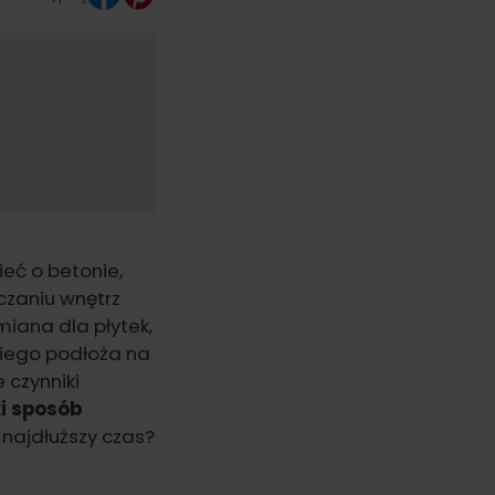
eć o betonie,
ńczaniu wnętrz
iana dla płytek,
niego podłoża na
 czynniki
i sposób
k najdłuższy czas?