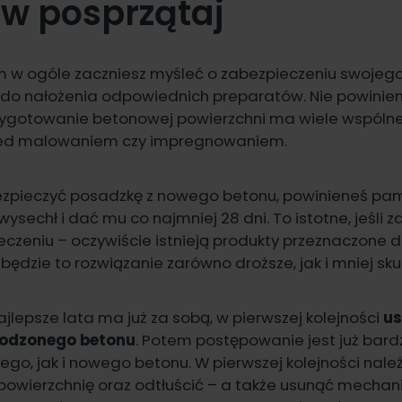
rw posprzątaj
m w ogóle zaczniesz myśleć o zabezpieczeniu swojego
do nałożenia odpowiednich preparatów. Nie powinie
zygotowanie betonowej powierzchni ma wiele wspólne
zed malowaniem czy impregnowaniem.
ezpieczyć posadzkę z nowego betonu, powinieneś pam
ysechł i dać mu co najmniej 28 dni. To istotne, jeśli za
czeniu – oczywiście istnieją produkty przeznaczone 
będzie to rozwiązanie zarówno droższe, jak i mniej sk
ajlepsze lata ma już za sobą, w pierwszej kolejności
us
odzonego betonu
. Potem postępowanie jest już bar
ego, jak i nowego betonu. W pierwszej kolejności nal
powierzchnię oraz odtłuścić – a także usunąć mechan