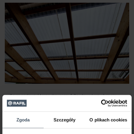
Czym zadaszyć taras drewniany? Często wykorzystuje się
drewnianą konstrukcję oraz przejrzyste tworzywo np. poliwęglan.
Montaż konstrukcji
metalowej – krok po
Zgoda
Szczegóły
O plikach cookies