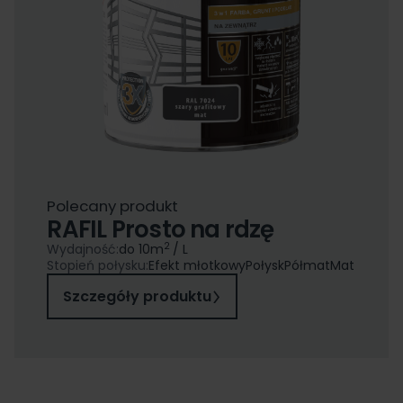
Polecany produkt
RAFIL Prosto na rdzę
2
Wydajność:
do 10
m
/ L
Stopień połysku:
Efekt młotkowy
Połysk
Półmat
Mat
Szczegóły produktu