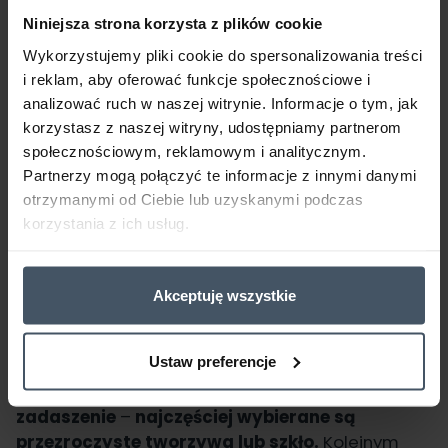
kroku
Niniejsza strona korzysta z plików cookie
Wybór między drewnianą a metalową pergolą
Wykorzystujemy pliki cookie do spersonalizowania treści
zależy od Twoich preferencji oraz oczekiwań
i reklam, aby oferować funkcje społecznościowe i
względem trwałości konstrukcji. Jeśli szukasz
analizować ruch w naszej witrynie. Informacje o tym, jak
rozwiązania, które będzie odporne na warunki
korzystasz z naszej witryny, udostępniamy partnerom
atmosferyczne, zdecyduj się na konstrukcję
społecznościowym, reklamowym i analitycznym.
metalową. Może być stalowa lub aluminiowa, a
Partnerzy mogą połączyć te informacje z innymi danymi
wybór materiału zależy od Twojego budżetu.
otrzymanymi od Ciebie lub uzyskanymi podczas
korzystania z ich usług.
Pergolę metalową można wykonać samodzielnie,
ale wymaga to podstawowej wiedzy z zakresu
obróbki metalu oraz odpowiedniego sprzętu, w
Akceptuję wszystkie
tym spawarki.
Zanim przystąpisz do montażu, zaplanuj
Ustaw preferencje
dokładnie projekt. Jeśli pergola ma mieć dach,
musisz przewidzieć także materiał na
zadaszenie
–
najczęściej wybierane są
przezroczyste tworzywa lub szkło.
Kolejnym