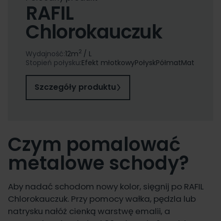
RAFIL
Chlorokauczuk
2
Wydajność:
12
m
/ L
Stopień połysku:
Efekt młotkowy
Połysk
Półmat
Mat
Szczegóły produktu
Czym pomalować
metalowe schody?
Aby nadać schodom nowy kolor, sięgnij po
RAFIL
Chlorokauczuk
. Przy pomocy wałka, pędzla lub
natrysku nałóż cienką warstwę emalii, a