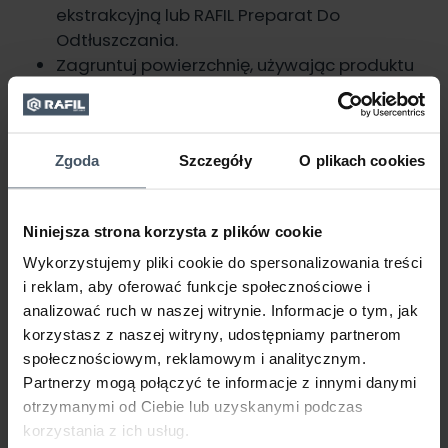
ekstrakcyjną lub
RAFIL Preparat Do
Odtłuszczania
.
Zagruntuj powierzchnię, używając produktu
RAFIL Podkład Chlorokauczukowy
. Możesz
zrobić to ręcznie (przy użyciu pędzla lub
wałka) lub mechanicznie (przy pomocy
Zgoda
Szczegóły
O plikach cookies
natrysku hydrodynamicznego bądź
pneumatycznego).
Po nałożeniu 1 lub 2 warstw podkładu
Niniejsza strona korzysta z plików cookie
chlorokauczukowego
odczekaj co najmniej
48 godzin
. Po tym czasie przeprowadź
Wykorzystujemy pliki cookie do spersonalizowania treści
i reklam, aby oferować funkcje społecznościowe i
próbę: pokryj niewielką powierzchnię wybraną
analizować ruch w naszej witrynie. Informacje o tym, jak
emalią i sprawdź, czy zachowuje się ona
korzystasz z naszej witryny, udostępniamy partnerom
prawidłowo. Jeżeli nie zauważysz niczego
społecznościowym, reklamowym i analitycznym.
niepokojącego, np. marszczenia się powłoki,
Partnerzy mogą połączyć te informacje z innymi danymi
możesz pomalować całą powierzchnię
otrzymanymi od Ciebie lub uzyskanymi podczas
schodów.
korzystania z ich usług.