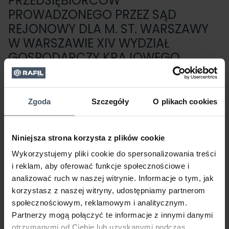
PRZEDSIĘBIORCÓW
PROWADZONEGO PRZEZ SĄD
REJONOWY DLA M. ST. WARSZAWY
W WARSZAWIE XIV WYDZIAŁ
GOSPODARCZY KRAJOWEGO
REJESTRU SĄDOWEGO POD
NUMEREM KRS 0000137070 (DALEJ:
„SPÓŁKA”), NA PODSTAWIE ART.16
Zgoda
Szczegóły
O plikach cookies
USTAWY Z DNIA 30 SIERPNIA 2019 R.
O ZMIANIE USTAWY – KODEKS
Niniejsza strona korzysta z plików cookie
SPÓŁEK HANDLOWYCH ORAZ
Wykorzystujemy pliki cookie do spersonalizowania treści
NIEKTÓRYCH INNYCH USTAW (DZ.U.
i reklam, aby oferować funkcje społecznościowe i
Z 2019 R. POZ. 1798) NINIEJSZYM
analizować ruch w naszej witrynie. Informacje o tym, jak
WZYWA WSZYSTKICH
korzystasz z naszej witryny, udostępniamy partnerom
AKCJONARIUSZY SPÓŁKI DO
społecznościowym, reklamowym i analitycznym.
ZŁOŻENIA POSIADANYCH
Partnerzy mogą połączyć te informacje z innymi danymi
otrzymanymi od Ciebie lub uzyskanymi podczas